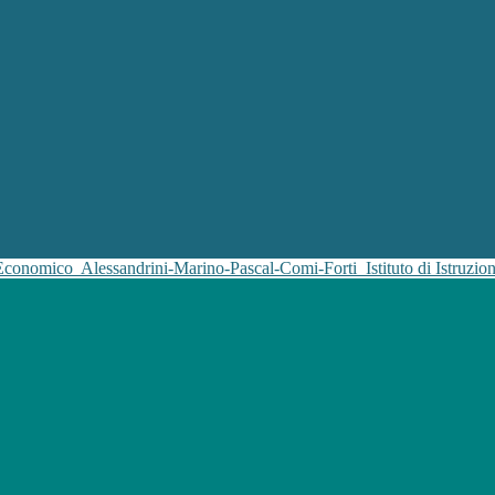
 Economico
Alessandrini-Marino-Pascal-Comi-Forti
Istituto di Istruz