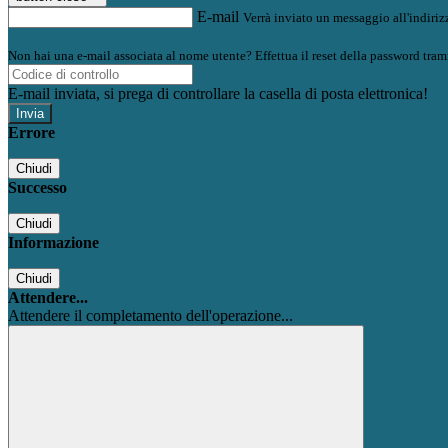
E-mail
Verrà inviato un messaggio all'indirizz
Non hai una e-mail associata al nome utente? Effettua il reset della password tram
E-mail inviata, si prega di controllare la casella di posta elettronica!
Errore
Chiudi
Successo
Chiudi
Informazione
Chiudi
Attendere...
Attendere il completamento dell'operazione...