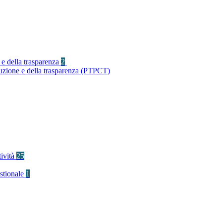
 e della trasparenza
2
ruzione e della trasparenza (PTPCT)
tività
25
stionale
1