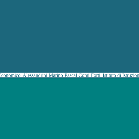
 Economico
Alessandrini-Marino-Pascal-Comi-Forti
Istituto di Istruz