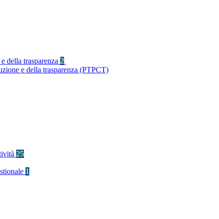
 e della trasparenza
2
ruzione e della trasparenza (PTPCT)
tività
25
stionale
1