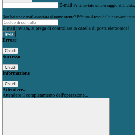
E-mail
Verrà inviato un messaggio all'indirizz
Non hai una e-mail associata al nome utente? Effettua il reset della password tram
E-mail inviata, si prega di controllare la casella di posta elettronica!
Errore
Chiudi
Successo
Chiudi
Informazione
Chiudi
Attendere...
Attendere il completamento dell'operazione...