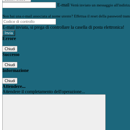
E-mail
Verrà inviato un messaggio all'indirizz
Non hai una e-mail associata al nome utente? Effettua il reset della password tram
E-mail inviata, si prega di controllare la casella di posta elettronica!
Errore
Chiudi
Successo
Chiudi
Informazione
Chiudi
Attendere...
Attendere il completamento dell'operazione...