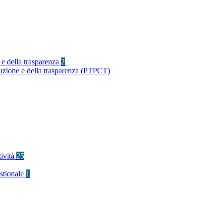
 e della trasparenza
2
ruzione e della trasparenza (PTPCT)
tività
25
stionale
1