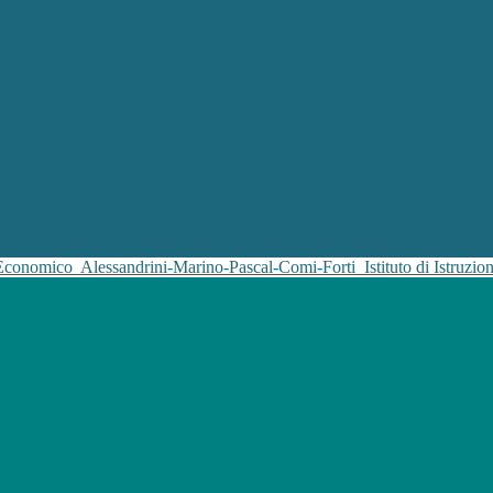
 Economico
Alessandrini-Marino-Pascal-Comi-Forti
Istituto di Istruz