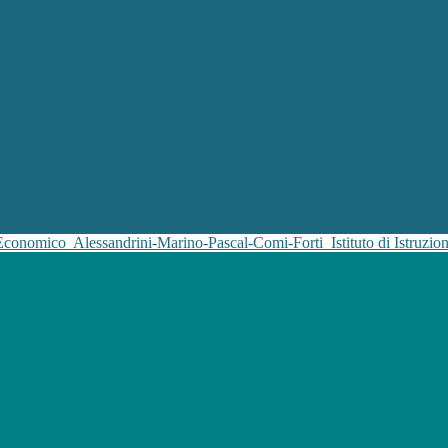
 Economico
Alessandrini-Marino-Pascal-Comi-Forti
Istituto di Istruz