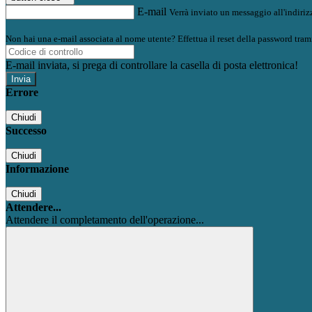
E-mail
Verrà inviato un messaggio all'indirizz
Non hai una e-mail associata al nome utente? Effettua il reset della password tram
E-mail inviata, si prega di controllare la casella di posta elettronica!
Errore
Chiudi
Successo
Chiudi
Informazione
Chiudi
Attendere...
Attendere il completamento dell'operazione...