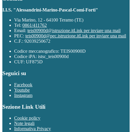
I.I.S. "Alessandrini-Marino-Pascal-Comi-Forti"
Via Marino, 12 - 64100 Teramo (TE)
Tel:
0861/411762
Email:
teis00900d@istruzione.it
Link per inviare una mail
PEC:
teis00900d@pec.istruzione.it
Link per inviare una mail
C.F.: 92039250672
Codice meccanografico: TEIS00900D
Codice iPA: istsc_teis00900d
CUF: UF875D
Seguici su
Facebook
Youtube
Instagram
Sezione Link Utili
Cookie policy
Note legali
Informativa Privacy