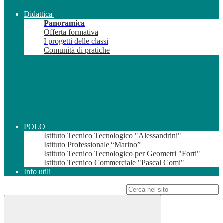
Didattica
Panoramica
Offerta formativa
I progetti delle classi
Comunità di pratiche
POLO
Istituto Tecnico Tecnologico "Alessandrini"
Istituto Professionale “Marino”
Istituto Tecnico Tecnologico per Geometri "Forti"
Istituto Tecnico Commerciale "Pascal Comi"
Info utili
Campo di ricerca per le pagine del sito