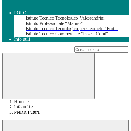
POLO
Istituto Tecnico Tecnologico "Alessandrini"
Istituto Professionale “Marino”
Istituto Tecnico Tecnologico per Geometri "Forti"
Istituto Tecnico Commerciale "Pascal Comi"
Info utili
Campo di ricerca per le pagine del sito
Home
>
Info utili
>
PNRR Futura