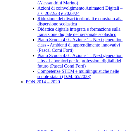
(Alessandrini Marino)
Azioni di coinvolgimento Animatori Digitali –
a.s. 2022/23 e 2023/24
Riduzione dei divari territoriali e constrato alla
dispersione scolastica
Didattica digitale integrata e formazione sulla
transizione digitale del personale scolastico
Piano Scuola 4.0 - Azione 1 - Next generation
class - Ambienti di apprendimento innovativi
(Pascal Comi Forti)
Piano Scuola 4.0 - Azione 1 - Next generation
labs - Laboratori per le professioni digitali del
futuro (Pascal Comi Forti)
Competenze STEM e multilinguistiche nelle
scuole statali (D.M. 65/2023)
PON 2014 – 2020