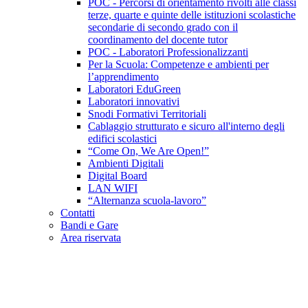
POC - Percorsi di orientamento rivolti alle classi
terze, quarte e quinte delle istituzioni scolastiche
secondarie di secondo grado con il
coordinamento del docente tutor
POC - Laboratori Professionalizzanti
Per la Scuola: Competenze e ambienti per
l’apprendimento
Laboratori EduGreen
Laboratori innovativi
Snodi Formativi Territoriali
Cablaggio strutturato e sicuro all'interno degli
edifici scolastici
“Come On, We Are Open!”
Ambienti Digitali
Digital Board
LAN WIFI
“Alternanza scuola-lavoro”
Contatti
Bandi e Gare
Area riservata