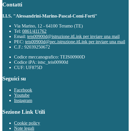
Contatti
I.I.S. "Alessandrini-Marino-Pascal-Comi-Forti"
Via Marino, 12 - 64100 Teramo (TE)
Tel:
0861/411762
Email:
teis00900d@istruzione.it
Link per inviare una mail
PEC:
teis00900d@pec.istruzione.it
Link per inviare una mail
C.F.: 92039250672
Codice meccanografico: TEIS00900D
Codice iPA: istsc_teis00900d
CUF: UF875D
Seguici su
Facebook
Youtube
Instagram
Sezione Link Utili
Cookie policy
Note legali