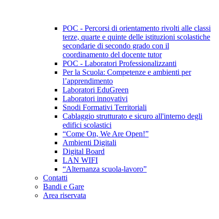
POC - Percorsi di orientamento rivolti alle classi
terze, quarte e quinte delle istituzioni scolastiche
secondarie di secondo grado con il
coordinamento del docente tutor
POC - Laboratori Professionalizzanti
Per la Scuola: Competenze e ambienti per
l’apprendimento
Laboratori EduGreen
Laboratori innovativi
Snodi Formativi Territoriali
Cablaggio strutturato e sicuro all'interno degli
edifici scolastici
“Come On, We Are Open!”
Ambienti Digitali
Digital Board
LAN WIFI
“Alternanza scuola-lavoro”
Contatti
Bandi e Gare
Area riservata