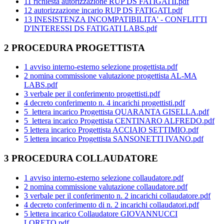
11 richiesta autorizzazione RUP DS FATIGATII.pdf
12 autorizzazione incario RUP DS FATIGATI.pdf
13 INESISTENZA INCOMPATIBILITA' - CONFLITTI
D'INTERESSI DS FATIGATI LABS.pdf
2 PROCEDURA PROGETTISTA
1 avviso interno-esterno selezione progettista.pdf
2 nomina commissione valutazione progettista AL-MA
LABS.pdf
3 verbale per il conferimento progettisti.pdf
4 decreto conferimento n. 4 incarichi progettisti.pdf
5 lettera incarico Progettista QUARANTA GISELLA.pdf
5 lettera incarico Progettista CENTINARO ALFREDO.pdf
5 lettera incarico Progettista ACCIAIO SETTIMIO.pdf
5 lettera incarico Progettista SANSONETTI IVANO.pdf
3 PROCEDURA COLLAUDATORE
1 avviso interno-esterno selezione collaudatore.pdf
2 nomina commissione valutazione collaudatore.pdf
3 verbale per il conferimento n. 2 incarichi collaudatore.pdf
4 decreto conferimento di n. 2 incarichi collaudatori.pdf
5 lettera incarico Collaudatore GIOVANNUCCI
LORETO.pdf