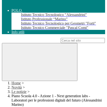
POLO
Istituto Tecnico Tecnologico "Alessandrini"
Istituto Professionale “Marino”
Istituto Tecnico Tecnologico per Geometri "Forti"
Istituto Tecnico Commerciale "Pascal Comi"
Info utili
Campo di ricerca per le pagine del sito
Home
>
Novità
>
Le notizie
>
Piano Scuola 4.0 - Azione 1 - Next generation labs -
Laboratori per le professioni digitali del futuro (Alessandrini
Marino)