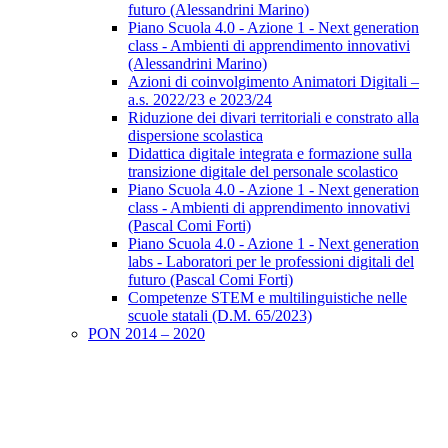
futuro (Alessandrini Marino)
Piano Scuola 4.0 - Azione 1 - Next generation
class - Ambienti di apprendimento innovativi
(Alessandrini Marino)
Azioni di coinvolgimento Animatori Digitali –
a.s. 2022/23 e 2023/24
Riduzione dei divari territoriali e constrato alla
dispersione scolastica
Didattica digitale integrata e formazione sulla
transizione digitale del personale scolastico
Piano Scuola 4.0 - Azione 1 - Next generation
class - Ambienti di apprendimento innovativi
(Pascal Comi Forti)
Piano Scuola 4.0 - Azione 1 - Next generation
labs - Laboratori per le professioni digitali del
futuro (Pascal Comi Forti)
Competenze STEM e multilinguistiche nelle
scuole statali (D.M. 65/2023)
PON 2014 – 2020