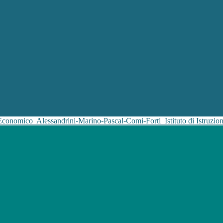
 Economico
Alessandrini-Marino-Pascal-Comi-Forti
Istituto di Istruz