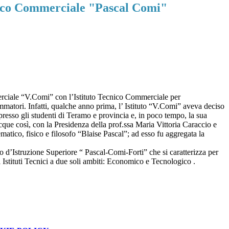
nico Commerciale "Pascal Comi"
merciale “V.Comi” con l’Istituto Tecnico Commerciale per
atori. Infatti, qualche anno prima, l’ Istituto “V.Comi” aveva deciso
presso gli studenti di Teramo e provincia e, in poco tempo, la sua
cque così, con la Presidenza della prof.ssa Maria Vittoria Caraccio e
atico, fisico e filosofo “Blaise Pascal”; ad esso fu aggregata la
to d’Istruzione Superiore “ Pascal-Comi-Forti” che si caratterizza per
i Istituti Tecnici a due soli ambiti: Economico e Tecnologico .