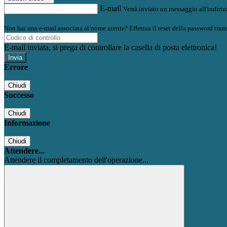
E-mail
Verrà inviato un messaggio all'indirizz
Non hai una e-mail associata al nome utente? Effettua il reset della password tram
E-mail inviata, si prega di controllare la casella di posta elettronica!
Errore
Chiudi
Successo
Chiudi
Informazione
Chiudi
Attendere...
Attendere il completamento dell'operazione...