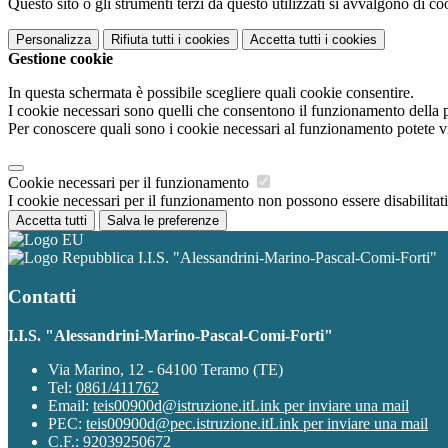
Questo sito o gli strumenti terzi da questo utilizzati si avvalgono di coo
Personalizza
Rifiuta tutti
i cookies
Accetta tutti
i cookies
Gestione cookie
In questa schermata è possibile scegliere quali cookie consentire.
I cookie necessari sono quelli che consentono il funzionamento della pi
Per conoscere quali sono i cookie necessari al funzionamento potete v
Cookie necessari per il funzionamento
I cookie necessari per il funzionamento non possono essere disabilitati.
Accetta tutti
Salva le preferenze
I.I.S. "Alessandrini-Marino-Pascal-Comi-Forti"
Contatti
I.I.S. "Alessandrini-Marino-Pascal-Comi-Forti"
Via Marino, 12 - 64100 Teramo (TE)
Tel:
0861/411762
Email:
teis00900d@istruzione.it
Link per inviare una mail
PEC:
teis00900d@pec.istruzione.it
Link per inviare una mail
C.F.: 92039250672