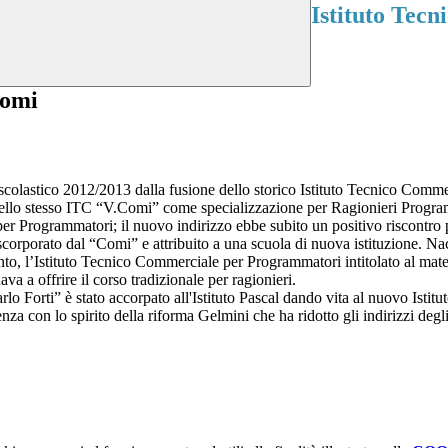
Istituto Tec
 scolastico 2012/2013 dalla fusione dello storico Istituto Tecnico Com
ello stesso ITC “V.Comi” come specializzazione per Ragionieri Programm
per Programmatori; il nuovo indirizzo ebbe subito un positivo riscontro 
scorporato dal “Comi” e attribuito a una scuola di nuova istituzione. Na
to, l’Istituto Tecnico Commerciale per Programmatori intitolato al matem
 a offrire il corso tradizionale per ragionieri.
lo Forti” è stato accorpato all'Istituto Pascal dando vita al nuovo Istitu
za con lo spirito della riforma Gelmini che ha ridotto gli indirizzi degl