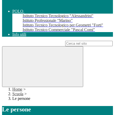
POLO
Istituto Tecnico Tecnologico "Alessandrini"
Istituto Professionale “Marino”
Istituto Tecnico Tecnologico per Geometri "Forti"
Istituto Tecnico Commerciale "Pascal Comi"
Info utili
Campo di ricerca per le pagine del sito
Home
>
Scuola
>
Le persone
Le persone