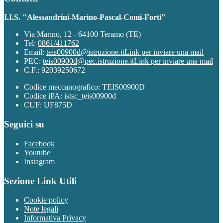
I.I.S. "Alessandrini-Marino-Pascal-Comi-Forti"
Via Marino, 12 - 64100 Teramo (TE)
Tel:
0861/411762
Email:
teis00900d@istruzione.it
Link per inviare una mail
PEC:
teis00900d@pec.istruzione.it
Link per inviare una mail
C.F.: 92039250672
Codice meccanografico: TEIS00900D
Codice iPA: istsc_teis00900d
CUF: UF875D
Seguici su
Facebook
Youtube
Instagram
Sezione Link Utili
Cookie policy
Note legali
Informativa Privacy