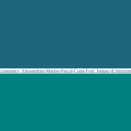
 Economico
Alessandrini-Marino-Pascal-Comi-Forti
Istituto di Istruz