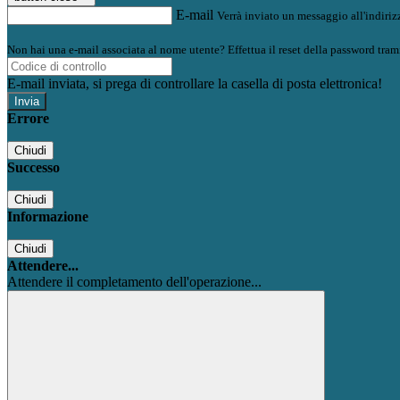
E-mail
Verrà inviato un messaggio all'indirizz
Non hai una e-mail associata al nome utente? Effettua il reset della password tram
E-mail inviata, si prega di controllare la casella di posta elettronica!
Errore
Chiudi
Successo
Chiudi
Informazione
Chiudi
Attendere...
Attendere il completamento dell'operazione...