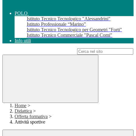
POLO
Istituto Tecnico Tecnologico "Alessandrini"
Istituto Professionale “Marino”
Istituto Tecnico Tecnologico per Geometri "Forti"
Istituto Tecnico Commerciale "Pascal Comi"
Info utili
Campo di ricerca per le pagine del sito
Home
>
Didattica
>
Offerta formativa
>
Attività sportive