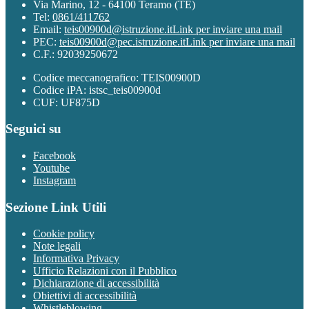
Via Marino, 12 - 64100 Teramo (TE)
Tel:
0861/411762
Email:
teis00900d@istruzione.it
Link per inviare una mail
PEC:
teis00900d@pec.istruzione.it
Link per inviare una mail
C.F.: 92039250672
Codice meccanografico: TEIS00900D
Codice iPA: istsc_teis00900d
CUF: UF875D
Seguici su
Facebook
Youtube
Instagram
Sezione Link Utili
Cookie policy
Note legali
Informativa Privacy
Ufficio Relazioni con il Pubblico
Dichiarazione di accessibilità
Obiettivi di accessibilità
Whistleblowing