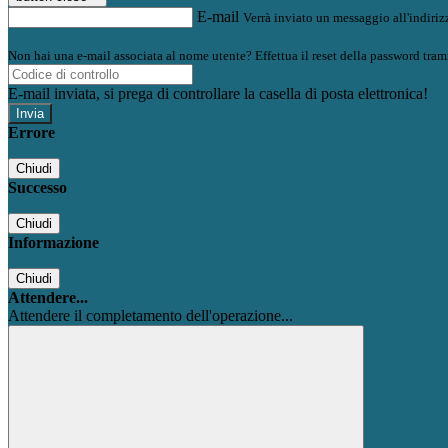
E-mail
Verrà inviato un messaggio all'indirizz
Non hai una e-mail associata al nome utente? Effettua il reset della password tram
E-mail inviata, si prega di controllare la casella di posta elettronica!
Errore
Chiudi
Successo
Chiudi
Informazione
Chiudi
Attendere...
Attendere il completamento dell'operazione...