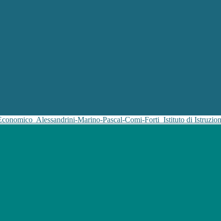
 Economico
Alessandrini-Marino-Pascal-Comi-Forti
Istituto di Istruz