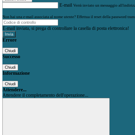
E-mail
Verrà inviato un messaggio all'indirizz
Non hai una e-mail associata al nome utente? Effettua il reset della password tram
E-mail inviata, si prega di controllare la casella di posta elettronica!
Errore
Chiudi
Successo
Chiudi
Informazione
Chiudi
Attendere...
Attendere il completamento dell'operazione...