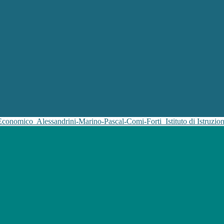
 Economico
Alessandrini-Marino-Pascal-Comi-Forti
Istituto di Istruz