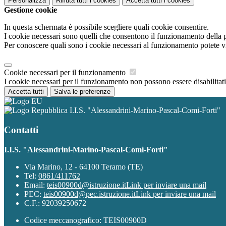
Personalizza
Rifiuta tutti
i cookies
Accetta tutti
i cookies
Gestione cookie
In questa schermata è possibile scegliere quali cookie consentire.
I cookie necessari sono quelli che consentono il funzionamento della pi
Per conoscere quali sono i cookie necessari al funzionamento potete v
Cookie necessari per il funzionamento
I cookie necessari per il funzionamento non possono essere disabilitati.
Accetta tutti
Salva le preferenze
I.I.S. "Alessandrini-Marino-Pascal-Comi-Forti"
Contatti
I.I.S. "Alessandrini-Marino-Pascal-Comi-Forti"
Via Marino, 12 - 64100 Teramo (TE)
Tel:
0861/411762
Email:
teis00900d@istruzione.it
Link per inviare una mail
PEC:
teis00900d@pec.istruzione.it
Link per inviare una mail
C.F.: 92039250672
Codice meccanografico: TEIS00900D