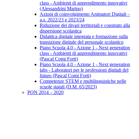
class - Ambienti di apprendimento innovativi
(Alessandrini Marino)
Azioni di coinvolgimento Animatori Digitali –
a.s. 2022/23 e 2023/24
Riduzione dei divari territoriali e constrato alla
dispersione scolastica
Didattica digitale integrata e formazione sulla
transizione digitale del personale scolastico
Piano Scuola 4.0 - Azione 1 - Next generation
class - Ambienti di apprendimento innovativi
(Pascal Comi Forti)
Piano Scuola 4.0 - Azione 1 - Next generation
labs - Laboratori per le professioni digitali del
futuro (Pascal Comi Forti)
Competenze STEM e multilinguistiche nelle
scuole statali (D.M. 65/2023)
PON 2014 – 2020