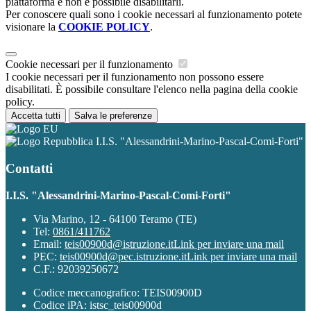
piattaforma e non è possibile disabilitarli.
Per conoscere quali sono i cookie necessari al funzionamento potete
visionare la
COOKIE POLICY
.
Cookie necessari per il funzionamento
I cookie necessari per il funzionamento non possono essere
disabilitati. È possibile consultare l'elenco nella pagina della cookie
policy.
Accetta tutti
Salva le preferenze
I.I.S. "Alessandrini-Marino-Pascal-Comi-Forti"
Contatti
I.I.S. "Alessandrini-Marino-Pascal-Comi-Forti"
Via Marino, 12 - 64100 Teramo (TE)
Tel:
0861/411762
Email:
teis00900d@istruzione.it
Link per inviare una mail
PEC:
teis00900d@pec.istruzione.it
Link per inviare una mail
C.F.: 92039250672
Codice meccanografico: TEIS00900D
Codice iPA: istsc_teis00900d