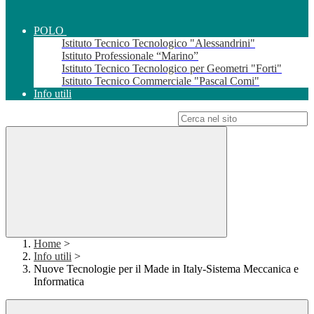
POLO
Istituto Tecnico Tecnologico "Alessandrini"
Istituto Professionale “Marino”
Istituto Tecnico Tecnologico per Geometri "Forti"
Istituto Tecnico Commerciale "Pascal Comi"
Info utili
Campo di ricerca per le pagine del sito
Home
>
Info utili
>
Nuove Tecnologie per il Made in Italy-Sistema Meccanica e
Informatica