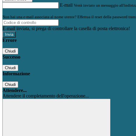
E-mail
Verrà inviato un messaggio all'indirizz
Non hai una e-mail associata al nome utente? Effettua il reset della password tram
E-mail inviata, si prega di controllare la casella di posta elettronica!
Errore
Chiudi
Successo
Chiudi
Informazione
Chiudi
Attendere...
Attendere il completamento dell'operazione...