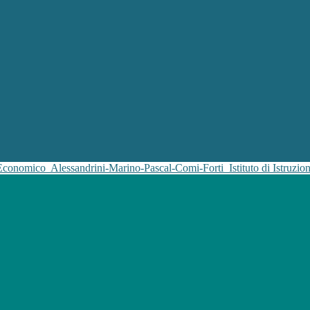
 Economico
Alessandrini-Marino-Pascal-Comi-Forti
Istituto di Istruz