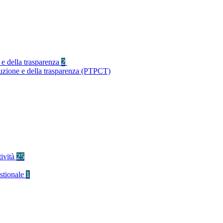
 e della trasparenza
2
ruzione e della trasparenza (PTPCT)
tività
25
stionale
1