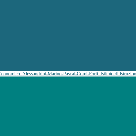
 Economico
Alessandrini-Marino-Pascal-Comi-Forti
Istituto di Istruz