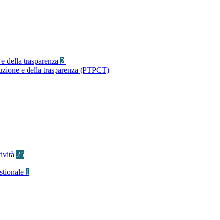
 e della trasparenza
2
ruzione e della trasparenza (PTPCT)
tività
25
stionale
1