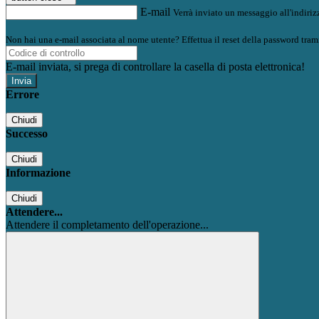
E-mail
Verrà inviato un messaggio all'indirizz
Non hai una e-mail associata al nome utente? Effettua il reset della password tram
E-mail inviata, si prega di controllare la casella di posta elettronica!
Errore
Chiudi
Successo
Chiudi
Informazione
Chiudi
Attendere...
Attendere il completamento dell'operazione...