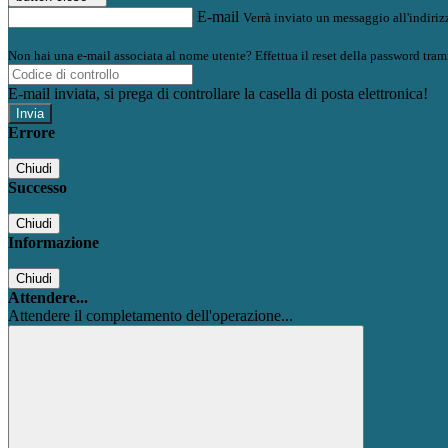
E-mail
Verrà inviato un messaggio all'indirizz
Non hai una e-mail associata al nome utente? Effettua il reset della password tram
E-mail inviata, si prega di controllare la casella di posta elettronica!
Errore
Chiudi
Successo
Chiudi
Informazione
Chiudi
Attendere...
Attendere il completamento dell'operazione...