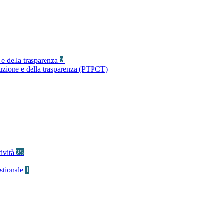
 e della trasparenza
2
ruzione e della trasparenza (PTPCT)
tività
25
stionale
1