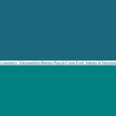
 Economico
Alessandrini-Marino-Pascal-Comi-Forti
Istituto di Istruz