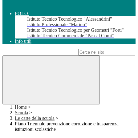
POLO
Istituto Tecnico Tecnologico "Alessandrini"
Istituto Professionale “Marino”
Istituto Tecnico Tecnologico per Geometri "Forti"
Istituto Tecnico Commerciale "Pascal Comi"
Info utili
Campo di ricerca per le pagine del sito
Home
>
Scuola
>
Le carte della scuola
>
Piano Triennale prevenzione corruzione e trasparenza
istituzioni scolastiche