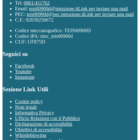
Tel:
0861/411762
Email:
teis00900d@istruzione.it
Link per inviare una mail
PEC:
teis00900d@pec.istruzione.it
Link per inviare una mail
C.F.: 92039250672
Codice meccanografico: TEIS00900D
Codice iPA: istsc_teis00900d
CUF: UF875D
Seguici su
Facebook
Youtube
Instagram
Sezione Link Utili
Cookie policy
Note legali
Informativa Privacy
Ufficio Relazioni con il Pubblico
Dichiarazione di accessibilità
Obiettivi di accessibilità
Whistleblowing