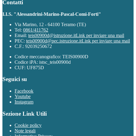
Contatti
I.I.S. "Alessandrini-Marino-Pascal-Comi-Forti"
Via Marino, 12 - 64100 Teramo (TE)
Tel:
0861/411762
Email:
teis00900d@istruzione.it
Link per inviare una mail
PEC:
teis00900d@pec.istruzione.it
Link per inviare una mail
C.F.: 92039250672
Codice meccanografico: TEIS00900D
Codice iPA: istsc_teis00900d
CUF: UF875D
Seguici su
Facebook
Youtube
Instagram
Sezione Link Utili
Cookie policy
Note legali