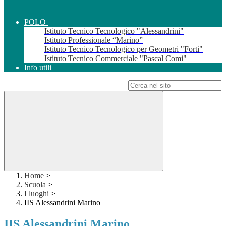
POLO
Istituto Tecnico Tecnologico "Alessandrini"
Istituto Professionale “Marino”
Istituto Tecnico Tecnologico per Geometri "Forti"
Istituto Tecnico Commerciale "Pascal Comi"
Info utili
Campo di ricerca per le pagine del sito
Home
>
Scuola
>
I luoghi
>
IIS Alessandrini Marino
IIS Alessandrini Marino