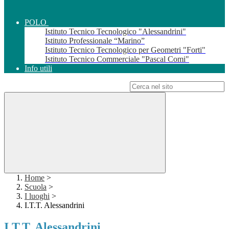
POLO
Istituto Tecnico Tecnologico "Alessandrini"
Istituto Professionale “Marino”
Istituto Tecnico Tecnologico per Geometri "Forti"
Istituto Tecnico Commerciale "Pascal Comi"
Info utili
Campo di ricerca per le pagine del sito
Home
>
Scuola
>
I luoghi
>
I.T.T. Alessandrini
I.T.T. Alessandrini