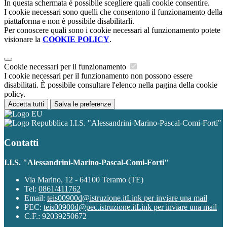
In questa schermata è possibile scegliere quali cookie consentire.
I cookie necessari sono quelli che consentono il funzionamento della
piattaforma e non è possibile disabilitarli.
Per conoscere quali sono i cookie necessari al funzionamento potete
visionare la
COOKIE POLICY
.
Cookie necessari per il funzionamento
I cookie necessari per il funzionamento non possono essere
disabilitati. È possibile consultare l'elenco nella pagina della cookie
policy.
Accetta tutti
Salva le preferenze
I.I.S. "Alessandrini-Marino-Pascal-Comi-Forti"
Contatti
I.I.S. "Alessandrini-Marino-Pascal-Comi-Forti"
Via Marino, 12 - 64100 Teramo (TE)
Tel:
0861/411762
Email:
teis00900d@istruzione.it
Link per inviare una mail
PEC:
teis00900d@pec.istruzione.it
Link per inviare una mail
C.F.: 92039250672