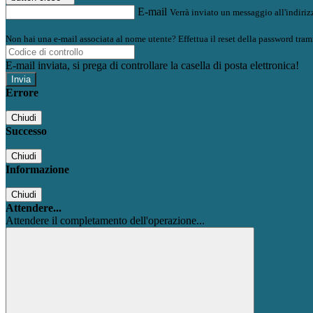
E-mail
Verrà inviato un messaggio all'indirizz
Non hai una e-mail associata al nome utente? Effettua il reset della password tram
E-mail inviata, si prega di controllare la casella di posta elettronica!
Errore
Chiudi
Successo
Chiudi
Informazione
Chiudi
Attendere...
Attendere il completamento dell'operazione...