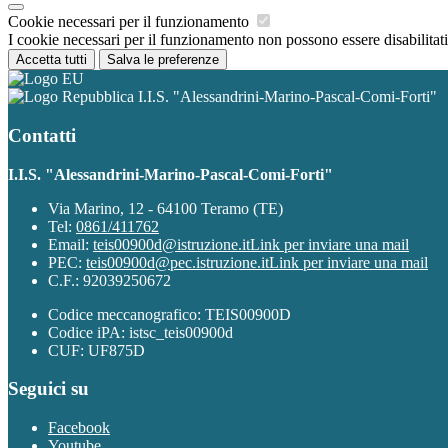
Cookie necessari per il funzionamento
I cookie necessari per il funzionamento non possono essere disabilitati.
Accetta tutti
Salva le preferenze
I.I.S. "Alessandrini-Marino-Pascal-Comi-Forti"
Contatti
I.I.S. "Alessandrini-Marino-Pascal-Comi-Forti"
Via Marino, 12 - 64100 Teramo (TE)
Tel:
0861/411762
Email:
teis00900d@istruzione.it
Link per inviare una mail
PEC:
teis00900d@pec.istruzione.it
Link per inviare una mail
C.F.: 92039250672
Codice meccanografico: TEIS00900D
Codice iPA: istsc_teis00900d
CUF: UF875D
Seguici su
Facebook
Youtube