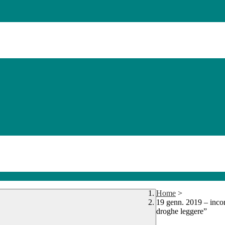
Home
>
19 genn. 2019 – inco
droghe leggere”