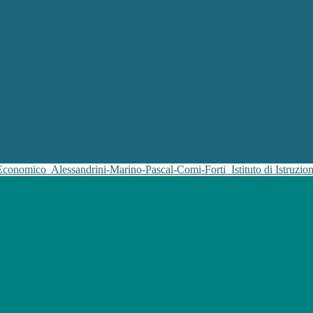
 Economico
Alessandrini-Marino-Pascal-Comi-Forti
Istituto di Istruz