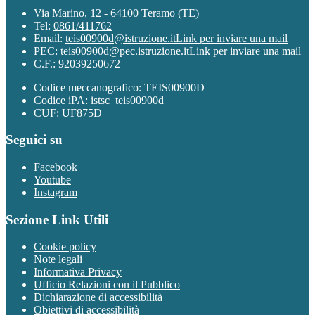
Via Marino, 12 - 64100 Teramo (TE)
Tel:
0861/411762
Email:
teis00900d@istruzione.it
Link per inviare una mail
PEC:
teis00900d@pec.istruzione.it
Link per inviare una mail
C.F.: 92039250672
Codice meccanografico: TEIS00900D
Codice iPA: istsc_teis00900d
CUF: UF875D
Seguici su
Facebook
Youtube
Instagram
Sezione Link Utili
Cookie policy
Note legali
Informativa Privacy
Ufficio Relazioni con il Pubblico
Dichiarazione di accessibilità
Obiettivi di accessibilità