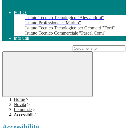
POLO
Istituto Tecnico Tecnologico "Alessandrini"
Istituto Professionale “Marino”
Istituto Tecnico Tecnologico per Geometri "Forti"
Istituto Tecnico Commerciale "Pascal Comi"
Info utili
Campo di ricerca per le pagine del sito
Home
>
Novità
>
Le notizie
>
Accessibilità
Accessibilità