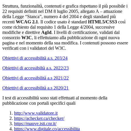
Struttura, funzionalità, contenuti e grafica rispettano il più possibile i
22 requisiti definiti nel DM 8 luglio 2005, allegato A – attuazione
della Legge “Stanca”, numero 4 del 2004 e degli standard più
recenti
WCAG 2.1
. Il codice usato è standard
HTML5/CSS3
così
come richiesto dal requisito 1 della Legge 4/2004, successive
modifiche e direttive
AgId
. I livelli di certificazione, validati dal
consorzio
W3C
, li effettuiamo alla pubblicazione di ogni nuova
pagina e nel momento della sua modifica. I contenuti possono essere
verificati con i validatori del W3C.
Obiettivi di accessibilità a.s. 203/24
Obiettivi di accessibiltà a.s. 2022/23
Obiettivi di accessibilità a.s 2021/22
Obiettivi di accessibilità a.s 2020/21
I test di accessibilità sono stati effettuati al momento della
pubblicazione con portali specifici quali
http://www.validatore.it
https://achecker.ca/checker/
https://mauve.isti.cnr.it/
https://www.digitale.co/accessibilita