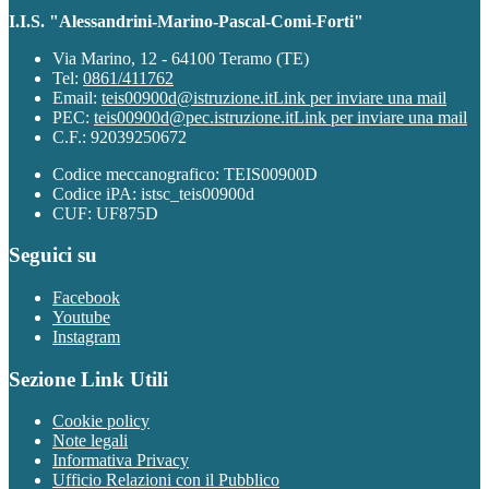
I.I.S. "Alessandrini-Marino-Pascal-Comi-Forti"
Via Marino, 12 - 64100 Teramo (TE)
Tel:
0861/411762
Email:
teis00900d@istruzione.it
Link per inviare una mail
PEC:
teis00900d@pec.istruzione.it
Link per inviare una mail
C.F.: 92039250672
Codice meccanografico: TEIS00900D
Codice iPA: istsc_teis00900d
CUF: UF875D
Seguici su
Facebook
Youtube
Instagram
Sezione Link Utili
Cookie policy
Note legali
Informativa Privacy
Ufficio Relazioni con il Pubblico