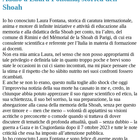
Shoah
Io ho conosciuto Laura Fontana, storica di caratura internazionale,
anima e motore di infinite iniziative e attività di educazione alla
memoria e alla didattica della Shoah per conto, tra l’altro, del
comune di Rimini e del Mémorial de la Shoah di Parigi, di cui era
consulente scientifica e referente per l’Italia in materia di formazione
ai docenti.
Non era mia amica Laura, nel senso che non posso appropriarmi di
tale privilegio e definirla tale in quanto troppo poche e brevi sono
state le occasioni in cui ci siamo incontrati, ma mi piace pensare che
la stima e il rispetto che ho sùbito nutrito nei suoi confronti fossero
ricambiati.
E anche se non lo erano, questo nulla toglie allo shock che oggi
l’improvvisa notizia della sua morte ha causato in me e, credo, in
chiunque abbia potuto apprezzare il suo rigore scientifico ed etico, la
sua schiettezza, il suo bel sorriso, la sua preparazione, la sua
abnegazione alla causa della memoria della Shoah, senza per questo
aver timore e – men che meno – volontà di appiattirsi su visioni
acritiche o preconcette o comode quando si trattava di dover
discutere di tematiche di profonda attualità, quali – senza dubbio – la
guerra a Gaza e in Cisgiordania dopo il 7 ottobre 2023 e tutte le note
criticità che essa ha imposto all’attenzione pubblica.
Io ho conosciuto Laura Fontana e sono felice di averne avuto la