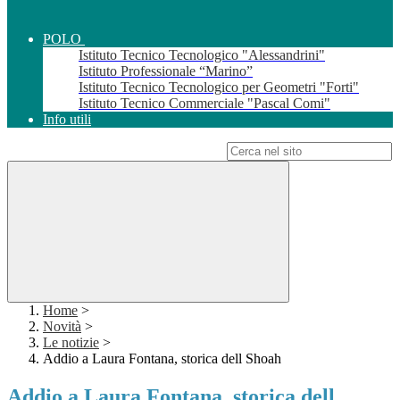
POLO
Istituto Tecnico Tecnologico "Alessandrini"
Istituto Professionale “Marino”
Istituto Tecnico Tecnologico per Geometri "Forti"
Istituto Tecnico Commerciale "Pascal Comi"
Info utili
Campo di ricerca per le pagine del sito
Home
>
Novità
>
Le notizie
>
Addio a Laura Fontana, storica dell Shoah
Addio a Laura Fontana, storica dell