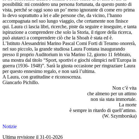
possibilità: mi considero una persona fortunata, da questo punto di
vista, perché se oggi sono un po’ meno ignorante di come ero prima
lo devo soprattutto a lei e alle persone che, da vicino, l’hanno
accompagnata nel suo lungo viaggio, che certamente non finisce
qui. Laura ci lascia libri, ricerche, piste da seguire e inseguire, e tanta
ispirazione a comprendere che solo la Storia, il rigore della ricerca,
può aiutarci a comprendere ciò che la Shoah è stata ed è.
L’Istituto Alessandrini Marino Pascal Comi Forti di Teramo onorerà,
nel suo piccolo, la grande studiosa Laura Fontana inaugurando
presso il proprio Auditorium in via Marino 12, giorno 11 febbraio,
una mostra dal titolo “Sport, sportivi e giochi olimpici nell’Europa in
guerra (1936- 1948)”. Sarà la giusta occasione per ringraziare Laura
per questo ennesimo regalo, e non sarà l’ultima.
A Laura, con gratitudine e riconoscenza.
Giancarlo Pichillo.
Non c’è vita
che almeno per un attimo
non sia stata immortale.
La morte
è sempre in ritardo di quell’attimo.
(W. Szymborska)
Notizie
Ultima revisione il 31-01-2026