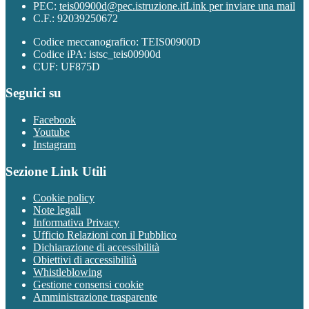
PEC:
teis00900d@pec.istruzione.it
Link per inviare una mail
C.F.: 92039250672
Codice meccanografico: TEIS00900D
Codice iPA: istsc_teis00900d
CUF: UF875D
Seguici su
Facebook
Youtube
Instagram
Sezione Link Utili
Cookie policy
Note legali
Informativa Privacy
Ufficio Relazioni con il Pubblico
Dichiarazione di accessibilità
Obiettivi di accessibilità
Whistleblowing
Gestione consensi cookie
Amministrazione trasparente