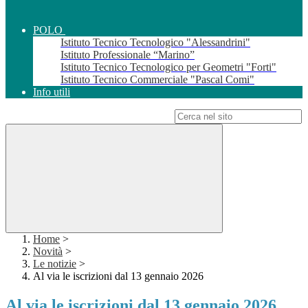
POLO
Istituto Tecnico Tecnologico "Alessandrini"
Istituto Professionale “Marino”
Istituto Tecnico Tecnologico per Geometri "Forti"
Istituto Tecnico Commerciale "Pascal Comi"
Info utili
Campo di ricerca per le pagine del sito
Home
>
Novità
>
Le notizie
>
Al via le iscrizioni dal 13 gennaio 2026
Al via le iscrizioni dal 13 gennaio 2026