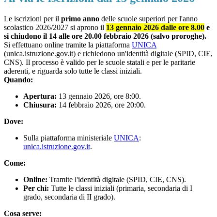
Le iscrizioni per il
primo anno
delle scuole superiori per l'anno
scolastico 2026/2027 si aprono il
13 gennaio 2026 dalle ore 8.00
e
si chiudono il 14 alle ore 20.00 febbraio 2026 (salvo proroghe).
S
i effettuano online tramite la piattaforma
UNICA
(unica.istruzione.gov.it) e richiedono un'identità digitale (SPID, CIE,
CNS). Il processo è valido per le scuole statali e per le paritarie
aderenti, e riguarda solo tutte le classi iniziali.
Quando:
Apertura:
13 gennaio 2026, ore 8:00.
Chiusura:
14 febbraio 2026, ore 20:00.
Dove:
Sulla piattaforma ministeriale
UNICA
:
unica.istruzione.gov.it
.
Come:
Online:
Tramite l'identità digitale (SPID, CIE, CNS).
Per chi:
Tutte le classi iniziali (primaria, secondaria di I
grado, secondaria di II grado).
Cosa serve: