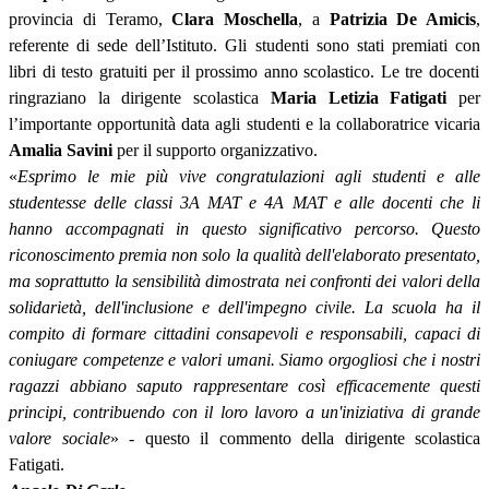
provincia di Teramo
,
Clara Moschella
, a
Patrizia
De Amicis
,
referente di sede dell’Istituto.
Gli studenti
sono stati premiati con
libri di testo gratuiti per il prossimo anno scolastico.
Le tre docenti
ringraziano la dirigente scolastica
Maria Letizia Fatigati
per
l’importante opportunità data agli studenti e la collaboratrice vicaria
Amalia Savini
per il supporto organizzativo.
«
Esprimo le mie più vive congratulazioni agli studenti e alle
studentesse delle classi 3A MAT e 4A MAT e alle docenti che li
hanno accompagnati in questo signifi
cativo percorso. Questo
riconoscimento premia non solo la qualità dell'elaborato presentato,
ma soprattutto la sensibilità dimostrata nei confronti dei valori della
solidarietà, dell'inclusione e dell'impegno civile. La scuola ha il
compito di formare citt
adini consapevoli e responsabili, capaci di
coniugare competenze e valori umani. Siamo orgogliosi che i nostri
ragazzi abbiano saputo rappresentare così efficacemente questi
principi, contribuendo con il loro lavoro a un'iniziativa di grande
valore sociale
» - questo il commento della dirigente scolastica
F
atigati.