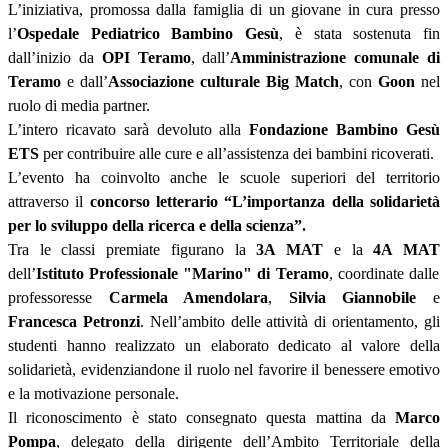
L’iniziativa, promossa dalla famiglia di un giovane in cura presso
l’
Ospedale Pediatrico Bambino Gesù
, è stata sostenuta fin
dall’inizio da
OPI Teramo
,
dall’
Amministrazione comunale di
Teramo
e
dall’
Associazione
c
ulturale Big Match
, con
Goon
nel
ruolo di media partner.
L’intero ricavato sarà devoluto alla
Fondazione Bambino Gesù
ETS
per contribuire alle cure e all’assistenza dei bambini ricoverati.
L’evento ha coinvolto anche le scuole superiori del territorio
attraverso
il
concorso letterario
“L’importanza della solidarietà
per lo sviluppo della ricerca e della scienza”
.
Tra le classi premiate figurano la
3A MAT
e la
4A MAT
dell’
Istituto Professionale "Marino" di Teramo
, coordinate dalle
professoresse
Carmela Amendolara
,
Silvia Giannobile
e
Francesca Petronzi
. Nell’ambito delle attività di orientamento, gli
studenti hanno realizzato un elaborato dedicato al valore della
solidarietà, evidenziandone il ruolo nel favorire il benessere emotivo
e la motivazione personale.
Il riconoscimento è stato consegnato questa mattina da
Marco
Pompa
, delegato della dirigente dell’Ambito Territoriale della