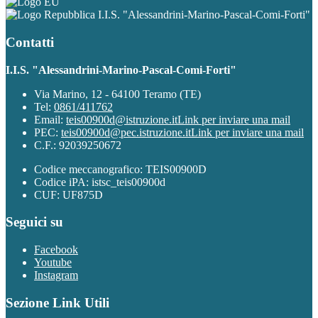
I.I.S. "Alessandrini-Marino-Pascal-Comi-Forti"
Contatti
I.I.S. "Alessandrini-Marino-Pascal-Comi-Forti"
Via Marino, 12 - 64100 Teramo (TE)
Tel:
0861/411762
Email:
teis00900d@istruzione.it
Link per inviare una mail
PEC:
teis00900d@pec.istruzione.it
Link per inviare una mail
C.F.: 92039250672
Codice meccanografico: TEIS00900D
Codice iPA: istsc_teis00900d
CUF: UF875D
Seguici su
Facebook
Youtube
Instagram
Sezione Link Utili