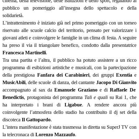
cinema, della televisione, delle istituzioni e dello sport, regalando al
pubblico un pomeriggio all’insegna dello spettacolo e della
solidarietà.
L’intrattenimento è inizia
to già nel primo pomeriggio con un torneo
riservato alle scuole calcio del territorio, pensato per valorizzare i
giovani atleti e coinvolgere le famiglie in un clima di festa. A seguire
ha preso il via il triangolare benefico, condotto dalla presentatrice
Francesca Martinelli
.
Tra una partita e l’altra, il pubblico ha potuto assistere a un ricco
programma di esibizioni artistiche e musicali, con la partecipazione
della prestigiosa
Fanfara dei Carabinieri
, dei gruppi
Exentia
e
MusicAbili
, delle scuole di danza, del cantante
Jacopo Di Gianvito
accompagnato al sax da
Emanuele Graziano
e di
Raffaele De
Benedictis
, protagonista
del programma
Tali e
q
uali
su Rai 1, che
ha interpretato i brani di
Ligabue
. A rendere ancora più
coinvolgente l’atmosfera dello stadio ha contribuito il dj set della
discoteca
Il Gattopardo
.
L’intera manifestazione è stata trasmessa in diretta su
SuperJ
TV con
la telecronaca di
Lorenzo Mazzaufo
.