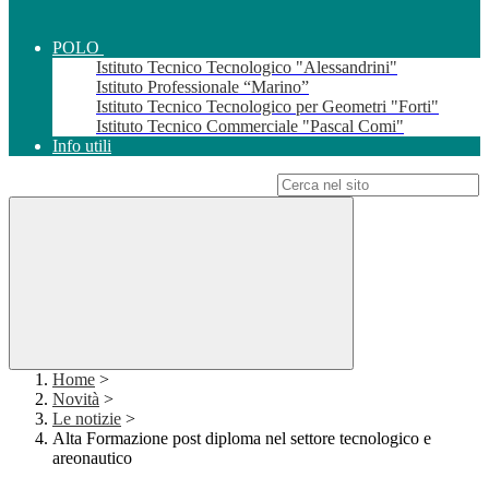
POLO
Istituto Tecnico Tecnologico "Alessandrini"
Istituto Professionale “Marino”
Istituto Tecnico Tecnologico per Geometri "Forti"
Istituto Tecnico Commerciale "Pascal Comi"
Info utili
Campo di ricerca per le pagine del sito
Home
>
Novità
>
Le notizie
>
Alta Formazione post diploma nel settore tecnologico e
areonautico