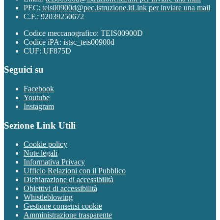
PEC:
teis00900d@pec.istruzione.it
Link per inviare una mail
C.F.: 92039250672
Codice meccanografico: TEIS00900D
Codice iPA: istsc_teis00900d
CUF: UF875D
Seguici su
Facebook
Youtube
Instagram
Sezione Link Utili
Cookie policy
Note legali
Informativa Privacy
Ufficio Relazioni con il Pubblico
Dichiarazione di accessibilità
Obiettivi di accessibilità
Whistleblowing
Gestione consensi cookie
Amministrazione trasparente