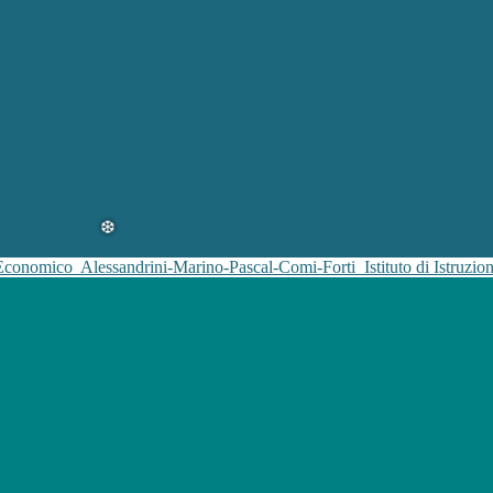
 Economico
Alessandrini-Marino-Pascal-Comi-Forti
Istituto di Istruz