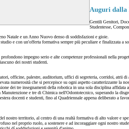
Auguri dalla 
Gentili Genitori, Doc
Studentesse, Componen
ereno Natale e un Anno Nuovo denso di soddisfazioni e gioie.
 di studio e con un'offerta formativa sempre più peculiare e finalizzata a
e profondono impegno serio e alte competenze professionali nella progett
ciascuno dei nostri studenti.
ri, officine, palestre, auditorium, uffici di segreteria, corridoi, atrii d
vata numerosità che si percepisce su ogni aspetto caratterizzante la nostr
ne dei tre insegnamenti della robotica in una sola disciplina affidata a
a Manutenzione e tre di Chimica nell'Odontotecnico, superando la disgreg
ità estera docenti e studenti, fino al Quadriennale appena deliberato a fa
del nostro territorio, al centro di una realtà formativa di alto valore e sp
profuso nel proprio ruolo, a sostenere e ad incoraggiare ogni nostro stu
 ricchi dí soddisfazioni e serenità d'animo.