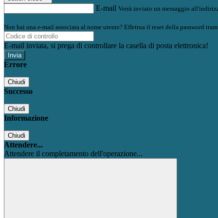
E-mail
Verrà inviato un messaggio all'indirizz
Non hai una e-mail associata al nome utente? Effettua il reset della password tram
E-mail inviata, si prega di controllare la casella di posta elettronica!
Errore
Chiudi
Successo
Chiudi
Informazione
Chiudi
Attendere...
Attendere il completamento dell'operazione...