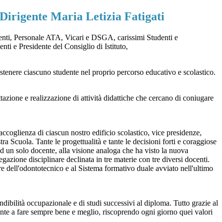
Dirigente Maria Letizia Fatigati
enti, Personale ATA, Vicari e DSGA, carissimi Studenti e
ti e Presidente del Consiglio di Istituto,
 sostenere ciascuno studente nel proprio percorso educativo e scolastico.
azione e realizzazione di attività didattiche che cercano di coniugare
i accoglienza di ciascun nostro edificio scolastico, vice presidenze,
a Scuola. Tante le progettualità e tante le decisioni forti e coraggiose
d un solo docente, alla visione analoga che ha visto la nuova
azione disciplinare declinata in tre materie con tre diversi docenti.
vore dell'odontotecnico e al Sistema formativo duale avviato nell'ultimo
endibilità occupazionale e di studi successivi al diploma. Tutto grazie al
dente a fare sempre bene e meglio, riscoprendo ogni giorno quei valori