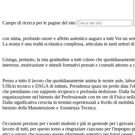
Campo di ricerca per le pagine del sito
con stima, profondo onore e affetto autentico auguro a tutti Voi un s
La nostra è una realtà scolastica complessa, articolata in tanti settori
Giunga, pertanto, la mia gratitudine a tutti coloro che quotidianament
interesse, motivazione e stimoli formativi pensati e costruiti attorno a 
Penso a tutto il lavoro che quotidianamente anima le nostre aule, laborato
Ufficio tecnico e DSGA di istituto, Presidenza quasi mi perdo data l'ele
che prendiamo con supporto reciproco e profonda dedizione. Dalla fusio
organizzazione nel biennio del Professionale con tre ore di Fisica nell
Dalla significativa crescita in termini esperienziali a livello di mobil
biennio della Manutenzione e Assistenza Tecnica.
Occasioni preziose per i nostri studenti e più in generale per i giovani 
lavoro di tutti, per questo torno a ringraziare ciascuno per l'impegno 
etici e umani che possano essere riferimenti autentici per futuri onesti,