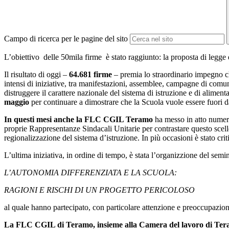
Campo di ricerca per le pagine del sito
L’obiettivo delle 50mila firme è stato raggiunto: la proposta di legge di
Il risultato di oggi –
64.681 firme
– premia lo straordinario impegno c
intensi di iniziative, tra manifestazioni, assemblee, campagne di comun
distruggere il carattere nazionale del sistema di istruzione e di aliment
maggio
per continuare a dimostrare che la Scuola vuole essere fuori d
In questi mesi anche la FLC CGIL Teramo
ha messo in atto numeros
proprie Rappresentanze Sindacali Unitarie per contrastare questo scell
regionalizzazione del sistema d’istruzione. In più occasioni è stato cr
L’ultima iniziativa, in ordine di tempo, è stata l’organizzione del sem
L’AUTONOMIA DIFFERENZIATA E LA SCUOLA:
RAGIONI E RISCHI DI UN PROGETTO PERICOLOSO
al quale hanno partecipato, con particolare attenzione e preoccupazione
La FLC CGIL di Teramo, insieme alla Camera del lavoro di Te