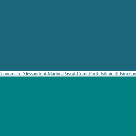
 Economico
Alessandrini-Marino-Pascal-Comi-Forti
Istituto di Istruz