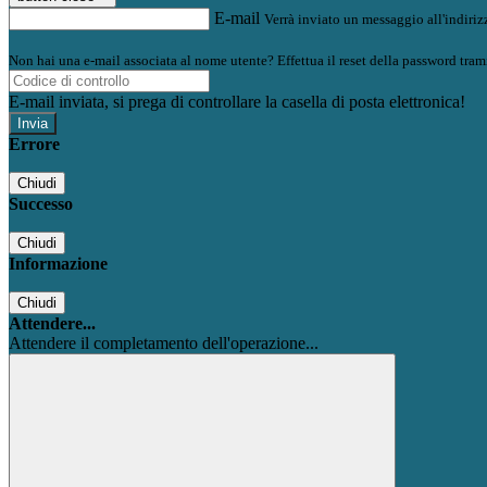
E-mail
Verrà inviato un messaggio all'indirizz
Non hai una e-mail associata al nome utente? Effettua il reset della password tram
E-mail inviata, si prega di controllare la casella di posta elettronica!
Errore
Chiudi
Successo
Chiudi
Informazione
Chiudi
Attendere...
Attendere il completamento dell'operazione...