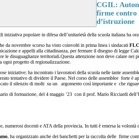
CGIL: Autono
firme contro 
d’istruzione
 iniziativa popolare in difesa dell’unitarietà della scuola italiana ha ora
he da novembre scorso ha visto coinvolti in prima linea i sindacati
FLC
icazione e appelli alla cittadinanza, per fermare il disegno di legge Cal
are le disuguaglianze territoriali.Questa attenzione non deve calare nei pr
a ogni progetto di regionalizzazione.
e iniziative; ha incontrato i lavoratori della scuola nelle tante assemble
erato tentativo di dividere il Paese. Nel corso delle assemblee forte è 
iticato il silenzio di molti su un argomento così importante e che riguar
inario di formazione, del 4 maggio ’23 con il prof. Mario Ricciardi dell
, numerosi docenti e ATA della provincia. In tutti è emersa la volontà d
ramo
, ha organizzato anche dei banchetti per la raccolta delle firme con