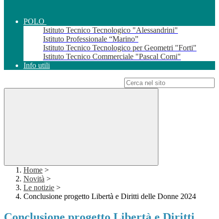
POLO
Istituto Tecnico Tecnologico "Alessandrini"
Istituto Professionale “Marino”
Istituto Tecnico Tecnologico per Geometri "Forti"
Istituto Tecnico Commerciale "Pascal Comi"
Info utili
Campo di ricerca per le pagine del sito
Home
>
Novità
>
Le notizie
>
Conclusione progetto Libertà e Diritti delle Donne 2024
Conclusione progetto Libertà e Diritti