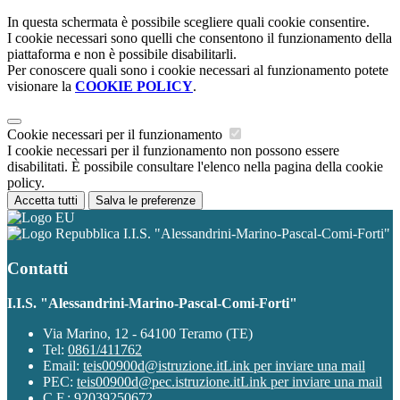
In questa schermata è possibile scegliere quali cookie consentire.
I cookie necessari sono quelli che consentono il funzionamento della
piattaforma e non è possibile disabilitarli.
Per conoscere quali sono i cookie necessari al funzionamento potete
visionare la
COOKIE POLICY
.
Cookie necessari per il funzionamento
I cookie necessari per il funzionamento non possono essere
disabilitati. È possibile consultare l'elenco nella pagina della cookie
policy.
Accetta tutti
Salva le preferenze
I.I.S. "Alessandrini-Marino-Pascal-Comi-Forti"
Contatti
I.I.S. "Alessandrini-Marino-Pascal-Comi-Forti"
Via Marino, 12 - 64100 Teramo (TE)
Tel:
0861/411762
Email:
teis00900d@istruzione.it
Link per inviare una mail
PEC:
teis00900d@pec.istruzione.it
Link per inviare una mail
C.F.: 92039250672