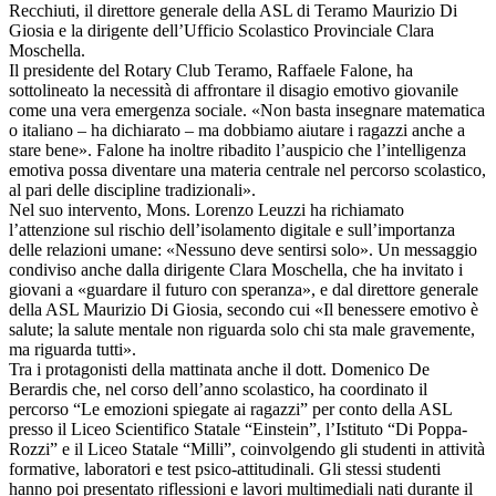
Recchiuti, il direttore generale della ASL di Teramo Maurizio Di
Giosia e la dirigente dell’Ufficio Scolastico Provinciale Clara
Moschella.
Il presidente del Rotary Club Teramo, Raffaele Falone, ha
sottolineato la necessità di affrontare il disagio emotivo giovanile
come una vera emergenza sociale. «Non basta insegnare matematica
o italiano – ha dichiarato – ma dobbiamo aiutare i ragazzi anche a
stare bene». Falone ha inoltre ribadito l’auspicio che l’intelligenza
emotiva possa diventare una materia centrale nel percorso scolastico,
al pari delle discipline tradizionali».
Nel suo intervento, Mons. Lorenzo Leuzzi ha richiamato
l’attenzione sul rischio dell’isolamento digitale e sull’importanza
delle relazioni umane: «Nessuno deve sentirsi solo». Un messaggio
condiviso anche dalla dirigente Clara Moschella, che ha invitato i
giovani a «guardare il futuro con speranza», e dal direttore generale
della ASL Maurizio Di Giosia, secondo cui «Il benessere emotivo è
salute; la salute mentale non riguarda solo chi sta male gravemente,
ma riguarda tutti».
Tra i protagonisti della mattinata anche il dott. Domenico De
Berardis che, nel corso dell’anno scolastico, ha coordinato il
percorso “Le emozioni spiegate ai ragazzi” per conto della ASL
presso il Liceo Scientifico Statale “Einstein”, l’Istituto “Di Poppa-
Rozzi” e il Liceo Statale “Milli”, coinvolgendo gli studenti in attività
formative, laboratori e test psico-attitudinali. Gli stessi studenti
hanno poi presentato riflessioni e lavori multimediali nati durante il