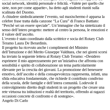
social network, identità personale e felicità. «Valete per quello che
siete, non per come apparite», ha detto agli studenti riuniti sulla
scalinata del Duomo.
A chiudere simbolicamente l’evento, sul maxischermo è apparsa la
celebre frase tratta dalla canzone “La Cura” di Franco Battiato:
“Perché sei un essere speciale”. Un’immagine che ha sintetizzato il
senso dell’intero progetto: mettere al centro la persona, le emozioni e
il valore dell’ascolto.
L’evento è stato coordinato dalla scrittrice e socia del Rotary Club
Teramo Laura De Berardinis.
Il progetto ha ricevuto anche i complimenti del Ministro
dell’Istruzione e del Merito Giuseppe Valditara, che nei giorni scorsi
ha inviato la seguente lettera al Rotary Club Teramo: «Desidero
esprimere il mio apprezzamento per un’iniziativa che affronta con
sensibilità e spirito di collaborazione un tema particolarmente
rilevante per la crescita dei giovani. La promozione del benessere
emotivo, dell’ascolto e della consapevolezza rappresenta, infatti, una
sfida educativa fondamentale, che richiede il contributo condiviso
della scuola, delle famiglie e dell’intera comunità. Lodevole il
coinvolgimento diretto degli studenti in un progetto che creare una
rete virtuosa tra istituzioni e realtà del territorio, offrendo ai ragazzi
occasioni concrete di confronto e di sostegno».
Angelo Di Carlo