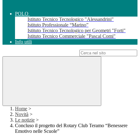
POLO
Istituto Tecnico Tecnologico "Alessandrini"
Istituto Professionale “Marino”
Istituto Tecnico Tecnologico per Geometri "Forti"
Istituto Tecnico Commerciale "Pascal Comi"
Info utili
Campo di ricerca per le pagine del sito
Home
>
Novità
>
Le notizie
>
Concluso il progetto del Rotary Club Teramo “Benessere
Emotivo nelle Scuole”