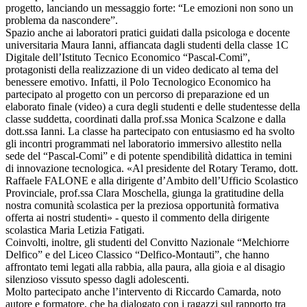
progetto, lanciando un messaggio forte: “Le emozioni non sono un
problema da nascondere”.
Spazio anche ai laboratori pratici guidati dalla psicologa e docente
universitaria Maura Ianni, affiancata dagli studenti della classe 1C
Digitale dell’Istituto Tecnico Economico “Pascal-Comi”,
protagonisti della realizzazione di un video dedicato al tema del
benessere emotivo. Infatti, il Polo Tecnologico Economico ha
partecipato al progetto con un percorso di preparazione ed un
elaborato finale (video) a cura degli studenti e delle studentesse della
classe suddetta, coordinati dalla prof.ssa Monica Scalzone e dalla
dott.ssa Ianni. La classe ha partecipato con entusiasmo ed ha svolto
gli incontri programmati nel laboratorio immersivo allestito nella
sede del “Pascal-Comi” e di potente spendibilità didattica in temini
di innovazione tecnologica. «Al presidente del Rotary Teramo, dott.
Raffaele FALONE e alla dirigente d’Ambito dell’Ufficio Scolastico
Provinciale, prof.ssa Clara Moschella, giunga la gratitudine della
nostra comunità scolastica per la preziosa opportunità formativa
offerta ai nostri studenti» - questo il commento della dirigente
scolastica Maria Letizia Fatigati.
Coinvolti, inoltre, gli studenti del Convitto Nazionale “Melchiorre
Delfico” e del Liceo Classico “Delfico-Montauti”, che hanno
affrontato temi legati alla rabbia, alla paura, alla gioia e al disagio
silenzioso vissuto spesso dagli adolescenti.
Molto partecipato anche l’intervento di Riccardo Camarda, noto
autore e formatore, che ha dialogato con i ragazzi sul rapporto tra