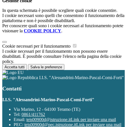
Gestione cookie
In questa schermata è possibile scegliere quali cookie consentire.
I cookie necessari sono quelli che consentono il funzionamento della
piattaforma e non è possibile disabilitarli.
Per conoscere quali sono i cookie necessari al funzionamento potete
visionare la
COOKIE POLICY
.
Cookie necessari per il funzionamento
I cookie necessari per il funzionamento non possono essere
disabilitati. È possibile consultare l'elenco nella pagina della cookie
policy.
Accetta tutti
Salva le preferenze
I.I.S. "Alessandrini-Marino-Pascal-Comi-Forti"
Contatti
I.I.S. "Alessandrini-Marino-Pascal-Comi-Forti"
Via Marino, 12 - 64100 Teramo (TE)
Tel:
0861/411762
Email:
teis00900d@istruzione.it
Link per inviare una mail
PEC:
teis00900d@pec.istruzione.it
Link per inviare una mail