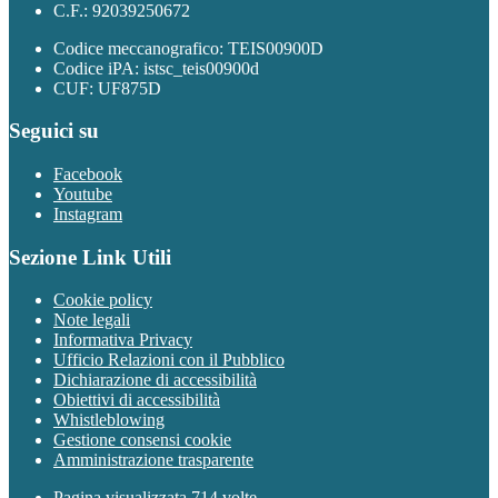
C.F.: 92039250672
Codice meccanografico: TEIS00900D
Codice iPA: istsc_teis00900d
CUF: UF875D
Seguici su
Facebook
Youtube
Instagram
Sezione Link Utili
Cookie policy
Note legali
Informativa Privacy
Ufficio Relazioni con il Pubblico
Dichiarazione di accessibilità
Obiettivi di accessibilità
Whistleblowing
Gestione consensi cookie
Amministrazione trasparente
Pagina visualizzata
714
volte