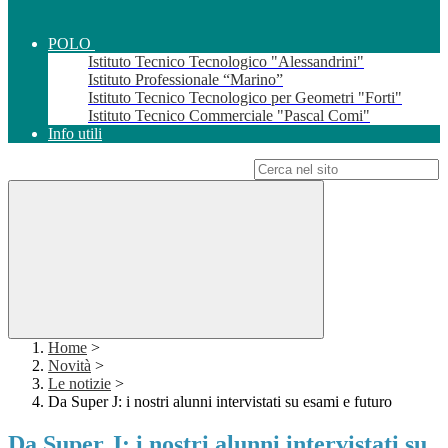
POLO
Istituto Tecnico Tecnologico "Alessandrini"
Istituto Professionale “Marino”
Istituto Tecnico Tecnologico per Geometri "Forti"
Istituto Tecnico Commerciale "Pascal Comi"
Info utili
Campo di ricerca per le pagine del sito
Home
>
Novità
>
Le notizie
>
Da Super J: i nostri alunni intervistati su esami e futuro
Da Super J: i nostri alunni intervistati su