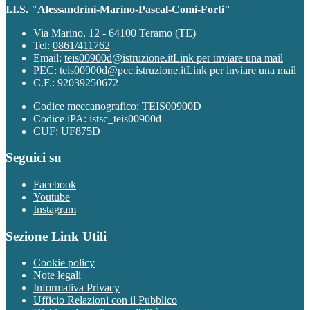
I.I.S. "Alessandrini-Marino-Pascal-Comi-Forti"
Via Marino, 12 - 64100 Teramo (TE)
Tel:
0861/411762
Email:
teis00900d@istruzione.it
Link per inviare una mail
PEC:
teis00900d@pec.istruzione.it
Link per inviare una mail
C.F.: 92039250672
Codice meccanografico: TEIS00900D
Codice iPA: istsc_teis00900d
CUF: UF875D
Seguici su
Facebook
Youtube
Instagram
Sezione Link Utili
Cookie policy
Note legali
Informativa Privacy
Ufficio Relazioni con il Pubblico