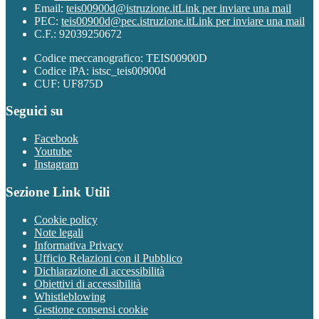
Email:
teis00900d@istruzione.it
Link per inviare una mail
PEC:
teis00900d@pec.istruzione.it
Link per inviare una mail
C.F.: 92039250672
Codice meccanografico: TEIS00900D
Codice iPA: istsc_teis00900d
CUF: UF875D
Seguici su
Facebook
Youtube
Instagram
Sezione Link Utili
Cookie policy
Note legali
Informativa Privacy
Ufficio Relazioni con il Pubblico
Dichiarazione di accessibilità
Obiettivi di accessibilità
Whistleblowing
Gestione consensi cookie