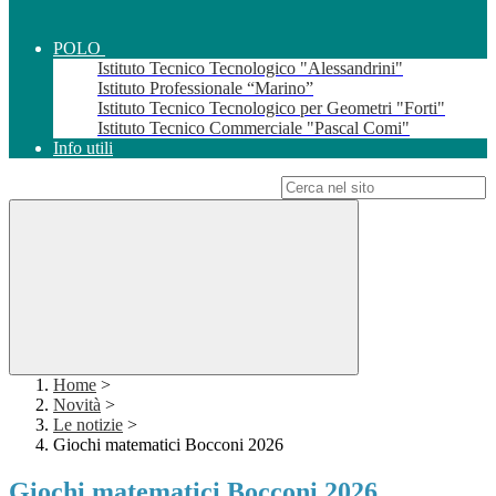
POLO
Istituto Tecnico Tecnologico "Alessandrini"
Istituto Professionale “Marino”
Istituto Tecnico Tecnologico per Geometri "Forti"
Istituto Tecnico Commerciale "Pascal Comi"
Info utili
Campo di ricerca per le pagine del sito
Home
>
Novità
>
Le notizie
>
Giochi matematici Bocconi 2026
Giochi matematici Bocconi 2026