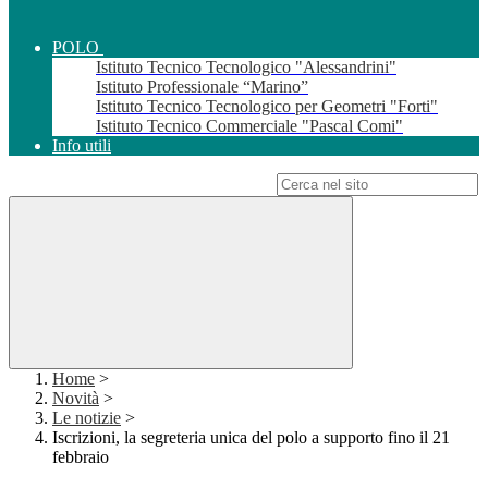
POLO
Istituto Tecnico Tecnologico "Alessandrini"
Istituto Professionale “Marino”
Istituto Tecnico Tecnologico per Geometri "Forti"
Istituto Tecnico Commerciale "Pascal Comi"
Info utili
Campo di ricerca per le pagine del sito
Home
>
Novità
>
Le notizie
>
Iscrizioni, la segreteria unica del polo a supporto fino il 21
febbraio