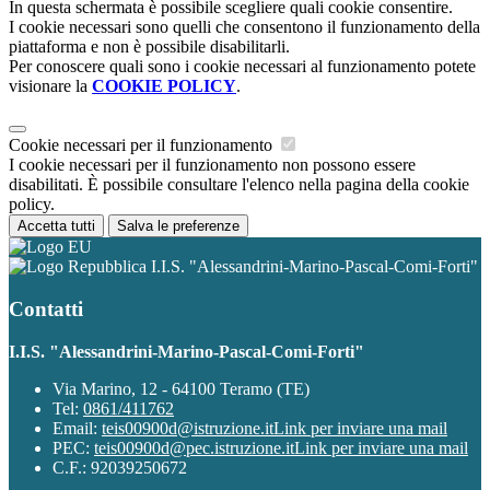
In questa schermata è possibile scegliere quali cookie consentire.
I cookie necessari sono quelli che consentono il funzionamento della
piattaforma e non è possibile disabilitarli.
Per conoscere quali sono i cookie necessari al funzionamento potete
visionare la
COOKIE POLICY
.
Cookie necessari per il funzionamento
I cookie necessari per il funzionamento non possono essere
disabilitati. È possibile consultare l'elenco nella pagina della cookie
policy.
Accetta tutti
Salva le preferenze
I.I.S. "Alessandrini-Marino-Pascal-Comi-Forti"
Contatti
I.I.S. "Alessandrini-Marino-Pascal-Comi-Forti"
Via Marino, 12 - 64100 Teramo (TE)
Tel:
0861/411762
Email:
teis00900d@istruzione.it
Link per inviare una mail
PEC:
teis00900d@pec.istruzione.it
Link per inviare una mail
C.F.: 92039250672