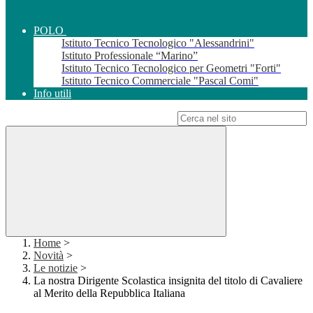
POLO
Istituto Tecnico Tecnologico "Alessandrini"
Istituto Professionale “Marino”
Istituto Tecnico Tecnologico per Geometri "Forti"
Istituto Tecnico Commerciale "Pascal Comi"
Info utili
Campo di ricerca per le pagine del sito
Home
>
Novità
>
Le notizie
>
La nostra Dirigente Scolastica insignita del titolo di Cavaliere
al Merito della Repubblica Italiana