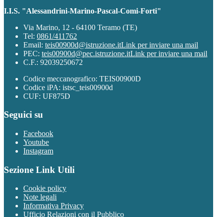
I.I.S. "Alessandrini-Marino-Pascal-Comi-Forti"
Via Marino, 12 - 64100 Teramo (TE)
Tel:
0861/411762
Email:
teis00900d@istruzione.it
Link per inviare una mail
PEC:
teis00900d@pec.istruzione.it
Link per inviare una mail
C.F.: 92039250672
Codice meccanografico: TEIS00900D
Codice iPA: istsc_teis00900d
CUF: UF875D
Seguici su
Facebook
Youtube
Instagram
Sezione Link Utili
Cookie policy
Note legali
Informativa Privacy
Ufficio Relazioni con il Pubblico