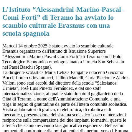
L’Istituto “Alessandrini-Marino-Pascal-
Comi-Forti” di Teramo ha avviato lo
scambio culturale Erasmus con una
scuola spagnola
Martedì 14 ottobre 2025 è stato avviato lo scambio culturale
Erasmus organizzato dall'Istituto di Istruzione Superiore
“Alessandrini-Marino-Pascal-Comi-Forti” di Teramo con il Polo
Tecnologico Economico omologo situato a Urnieta San Sebastian
nei Paesi Baschi (Spagna).
La dirigente scolastica Maria Letizia Fatigati e i docenti Giacomo
Bocci, Loreto Giovannucci, Lillino Manelli, Carla Piccioni e Andrea
Valloni sono stati accolti dal direttore della scuola “Salesianos
Urnieta”, Josè Luis Pinedo Fernández, e dal suo staff
internazionalizzazione, ai quali è stato donato il gagliardetto della
Città di Teramo, a nome dell'Amministrazione Comunale, e una
targa in segno di gratitudine da parte dell'intera comunità scolastica.
Visita ai laboratori di grafica, di elettronica, di robotica e di
meccanica, presentazione del sistema scolastico basco e interazioni
reciproche sulla comparazione dei due impianti formativi, queste le
attività che stanno avviando la significativa esperienza. Bellissimi
momenti di confronto e dialoghi autentici di apertura verso l’Europa,