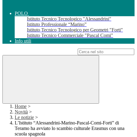
POLO
Istituto Tecnico Tecnologico "Alessandrini"
Istituto Professionale “Marino”
Istituto Tecnico Tecnologico per Geometri "Forti"
Istituto Tecnico Commerciale "Pascal Comi"
Info utili
Campo di ricerca per le pagine del sito
Home
>
Novità
>
Le notizie
>
L’Istituto “Alessandrini-Marino-Pascal-Comi-Forti” di
Teramo ha avviato lo scambio culturale Erasmus con una
scuola spagnola