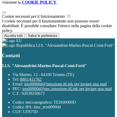
visionare la
COOKIE POLICY
.
Cookie necessari per il funzionamento
I cookie necessari per il funzionamento non possono essere
disabilitati. È possibile consultare l'elenco nella pagina della cookie
policy.
Accetta tutti
Salva le preferenze
I.I.S. "Alessandrini-Marino-Pascal-Comi-Forti"
Contatti
I.I.S. "Alessandrini-Marino-Pascal-Comi-Forti"
Via Marino, 12 - 64100 Teramo (TE)
Tel:
0861/411762
Email:
teis00900d@istruzione.it
Link per inviare una mail
PEC:
teis00900d@pec.istruzione.it
Link per inviare una mail
C.F.: 92039250672
Codice meccanografico: TEIS00900D
Codice iPA: istsc_teis00900d
CUF: UF875D