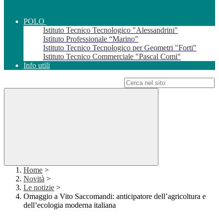
POLO
Istituto Tecnico Tecnologico "Alessandrini"
Istituto Professionale “Marino”
Istituto Tecnico Tecnologico per Geometri "Forti"
Istituto Tecnico Commerciale "Pascal Comi"
Info utili
Campo di ricerca per le pagine del sito
Home
>
Novità
>
Le notizie
>
Omaggio a Vito Saccomandi: anticipatore dell’agricoltura e
dell’ecologia moderna italiana