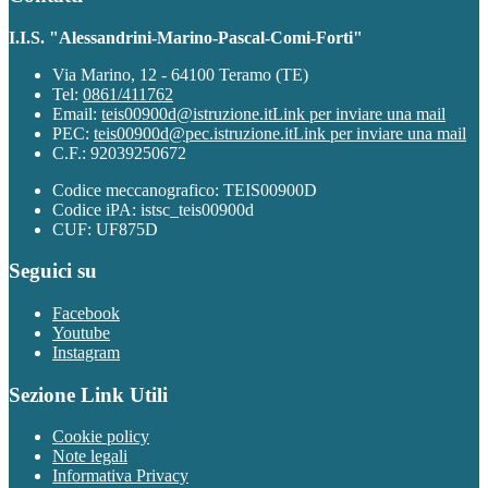
I.I.S. "Alessandrini-Marino-Pascal-Comi-Forti"
Via Marino, 12 - 64100 Teramo (TE)
Tel:
0861/411762
Email:
teis00900d@istruzione.it
Link per inviare una mail
PEC:
teis00900d@pec.istruzione.it
Link per inviare una mail
C.F.: 92039250672
Codice meccanografico: TEIS00900D
Codice iPA: istsc_teis00900d
CUF: UF875D
Seguici su
Facebook
Youtube
Instagram
Sezione Link Utili
Cookie policy
Note legali
Informativa Privacy