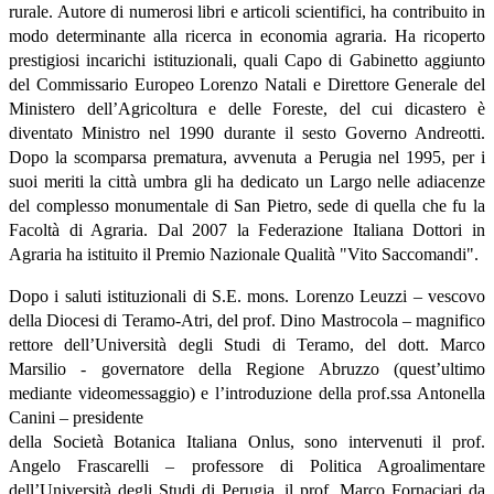
rurale. Autore di numerosi libri e articoli scientifici, ha contribuito in
modo determinante alla ricerca in economia agraria. Ha ricoperto
prestigiosi incarichi istituzionali, quali Capo di Gabinetto aggiunto
del Commissario Europeo Lorenzo Natali e Direttore Generale del
Ministero dell’Agricoltura e delle Foreste, del cui dicastero è
diventato Ministro nel 1990 durante il sesto Governo Andreotti.
Dopo la scomparsa prematura, avvenuta a Perugia nel 1995, per i
suoi meriti la città umbra gli ha dedicato un Largo nelle adiacenze
del complesso monumentale di San Pietro, sede di quella che fu la
Facoltà di Agraria. Dal 2007 la Federazione Italiana Dottori in
Agraria ha istituito il Premio Nazionale Qualità "Vito Saccomandi".
Dopo i saluti istituzionali di S.E. mons. Lorenzo Leuzzi – vescovo
della Diocesi di Teramo-Atri, del prof. Dino Mastrocola – magnifico
rettore dell’Università degli Studi di Teramo, del dott. Marco
Marsilio - governatore della Regione Abruzzo (quest’ultimo
mediante videomessaggio) e l’introduzione della prof.ssa Antonella
Canini – presidente
della Società Botanica Italiana Onlus, sono intervenuti il prof.
Angelo Frascarelli – professore di Politica Agroalimentare
dell’Università degli Studi di Perugia, il prof. Marco Fornaciari da