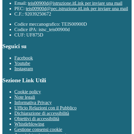
Email:
teis00900d@istruzione.it
Link per inviare una mail
PEC:
teis00900d@pec.istruzione.it
Link per inviare una mail
C.F.: 92039250672
Codice meccanografico: TEIS00900D
Codice iPA: istsc_teis00900d
CUF: UF875D
Seguici su
Facebook
Youtube
Instagram
Sezione Link Utili
Cookie policy
Note legali
Informativa Privacy
Ufficio Relazioni con il Pubblico
Dichiarazione di accessibilità
Obiettivi di accessibilità
Whistleblowing
Gestione consensi cookie