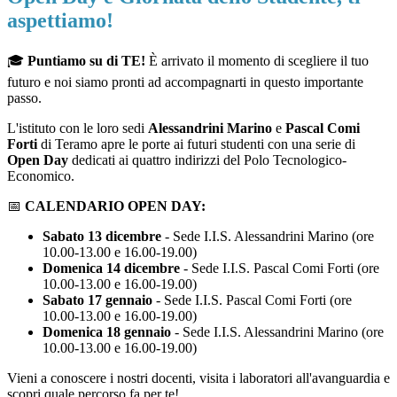
aspettiamo!
🎓
Puntiamo su di TE!
È arrivato il momento di scegliere il tuo
futuro e noi siamo pronti ad accompagnarti in questo importante
passo.
L'istituto con le loro sedi
Alessandrini Marino
e
Pascal Comi
Forti
di Teramo apre le porte ai futuri studenti con una serie di
Open Day
dedicati ai quattro indirizzi del Polo Tecnologico-
Economico.
📅
CALENDARIO OPEN DAY:
Sabato 13 dicembre
- Sede I.I.S. Alessandrini Marino (ore
10.00-13.00 e 16.00-19.00)
Domenica 14 dicembre
- Sede I.I.S. Pascal Comi Forti (ore
10.00-13.00 e 16.00-19.00)
Sabato 17 gennaio
- Sede I.I.S. Pascal Comi Forti (ore
10.00-13.00 e 16.00-19.00)
Domenica 18 gennaio
- Sede I.I.S. Alessandrini Marino (ore
10.00-13.00 e 16.00-19.00)
Vieni a conoscere i nostri docenti, visita i laboratori all'avanguardia e
scopri quale percorso fa per te!