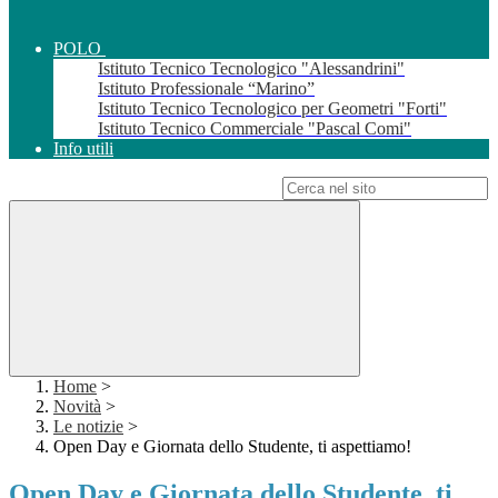
POLO
Istituto Tecnico Tecnologico "Alessandrini"
Istituto Professionale “Marino”
Istituto Tecnico Tecnologico per Geometri "Forti"
Istituto Tecnico Commerciale "Pascal Comi"
Info utili
Campo di ricerca per le pagine del sito
Home
>
Novità
>
Le notizie
>
Open Day e Giornata dello Studente, ti aspettiamo!
Open Day e Giornata dello Studente, ti