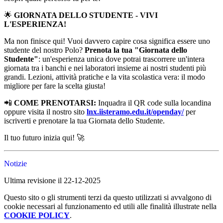
🌟
GIORNATA DELLO STUDENTE - VIVI
L'ESPERIENZA!
Ma non finisce qui! Vuoi davvero capire cosa significa essere uno
studente del nostro Polo?
Prenota la tua "Giornata dello
Studente"
: un'esperienza unica dove potrai trascorrere un'intera
giornata tra i banchi e nei laboratori insieme ai nostri studenti più
grandi. Lezioni, attività pratiche e la vita scolastica vera: il modo
migliore per fare la scelta giusta!
📲
COME PRENOTARSI:
Inquadra il QR code sulla locandina
oppure visita il nostro sito
lnx.iisteramo.edu.it/openday/
per
iscriverti e prenotare la tua Giornata dello Studente.
Il tuo futuro inizia qui! 🚀
Notizie
Ultima revisione il 22-12-2025
Questo sito o gli strumenti terzi da questo utilizzati si avvalgono di
cookie necessari al funzionamento ed utili alle finalità illustrate nella
COOKIE POLICY
.