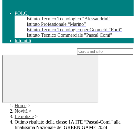
POLO
Istituto Tecnico Tecnologico "Alessandrini"
Istituto Professionale “Marino”
Istituto Tecnico Tecnologico per Geometri "Forti"
Istituto Tecnico Commerciale "Pascal Comi"
Info utili
Campo di ricerca per le pagine del sito
Home
>
Novità
>
Le notizie
>
Ottimo risultato della classe 1A ITE “Pascal-Comi” alla
finalissima Nazionale del GREEN GAME 2024