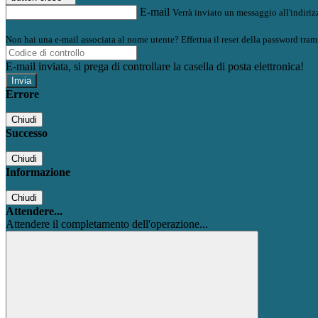
E-mail
Verrà inviato un messaggio all'indirizz
Non hai una e-mail associata al nome utente? Effettua il reset della password tram
E-mail inviata, si prega di controllare la casella di posta elettronica!
Errore
Chiudi
Successo
Chiudi
Informazione
Chiudi
Attendere...
Attendere il completamento dell'operazione...