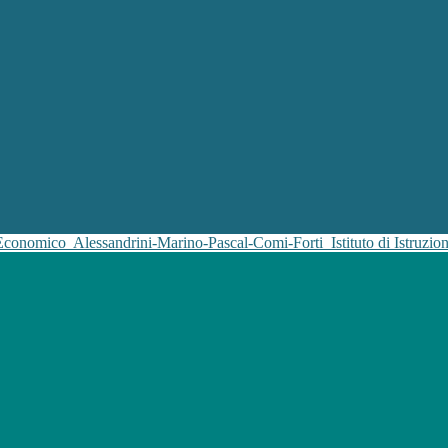
 Economico
Alessandrini-Marino-Pascal-Comi-Forti
Istituto di Istruz