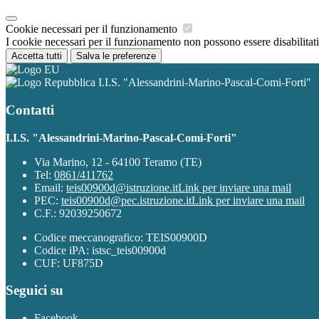
Cookie necessari per il funzionamento
I cookie necessari per il funzionamento non possono essere disabilitati.
Accetta tutti
Salva le preferenze
I.I.S. "Alessandrini-Marino-Pascal-Comi-Forti"
Contatti
I.I.S. "Alessandrini-Marino-Pascal-Comi-Forti"
Via Marino, 12 - 64100 Teramo (TE)
Tel:
0861/411762
Email:
teis00900d@istruzione.it
Link per inviare una mail
PEC:
teis00900d@pec.istruzione.it
Link per inviare una mail
C.F.: 92039250672
Codice meccanografico: TEIS00900D
Codice iPA: istsc_teis00900d
CUF: UF875D
Seguici su
Facebook