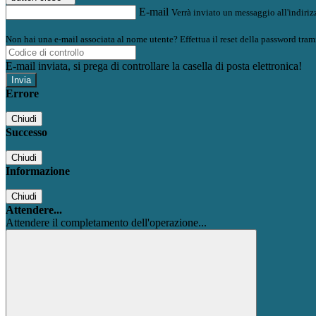
E-mail
Verrà inviato un messaggio all'indirizz
Non hai una e-mail associata al nome utente? Effettua il reset della password tram
E-mail inviata, si prega di controllare la casella di posta elettronica!
Errore
Chiudi
Successo
Chiudi
Informazione
Chiudi
Attendere...
Attendere il completamento dell'operazione...