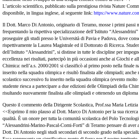
L’articolo scientifico, pubblicato sulla prestigiosa rivista Nature Com
disponibile, in lingua inglese, al seguente link:
https://www.nature.co
Il Dott. Marco Di Antonio, originario di Teramo, mosse i primi passi 
frequentando la rispettiva specializzazione dell’Istituto “Alessandrini
proseguire gli studi presso le Università di Pavia e Padova, dove cons
rispettivamente la Laurea Magistrale ed il Dottorato di Ricerca. Stude
dell’Istituto “Alessandrini”, si distinse in tutte le discipline per impegn
eccellenza nei risultati, partecipò in più occasioni anche ai Giochi e al
Chimica: nell’a.s. 2000/2001 si classificò al primo posto nella finale n
inserito nella squadra olimpica e risultò finalista alle olimpiadi; anche
scolastico successivo fu inserito nella squadra olimpica (evento molto
studente riesca a partecipare a due edizioni delle Olimpiadi della Chim
risultando nuovamente finalista alle olimpiadi e ottenendo un diploma 
Questo il commento della Dirigente Scolastica, Prof.ssa Maria Letizia 
<<Esprimo il mio plauso al Dott. Marco Di Antonio per la sua ricerca 
qualità. È un onore per tutta la comunità scolastica del Polo Tecnol
“Alessandrini-Marino-Pascal-Comi-Forti” di Teramo pensare di aver 
Dott. Di Antonio negli studi secondari di secondo grado nella special
Essa rappresenta un significativo punto di forza per il nostro territorio