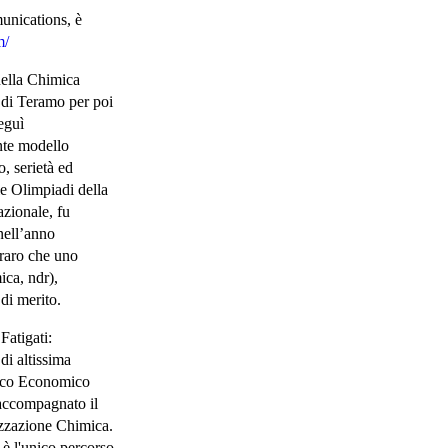
munications, è
m/
nella Chimica
” di Teramo per poi
eguì
nte modello
o, serietà ed
le Olimpiadi della
azionale, fu
 nell’anno
 raro che uno
ica, ndr),
di merito.
Fatigati:
di altissima
ogico Economico
accompagnato il
izzazione Chimica.
, è l'unico percorso