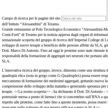
Campo di ricerca per le pagine del sito
dell’Istituto “Alessandrini” di Teramo.
Grande entusiasmo al Polo Tecnologico Economico “Alessandrini-Ma
Comi-Forti” di Teramo per la notizia appresa dagli organi di informazi
sensazionale scoperta del gruppo di ricerca dell’Imperial College di L
sviluppo di nuove terapie a beneficio delle persone affette da SLA, g
Dott. Marco Di Antonio. Fino ad oggi le proteine sono state ritenute le
responsabili della formazione di aggregati nei neuroni che portano all
SLA.
L’innovativa ricerca del gruppo, invece, dimostra come una struttura
quadrupla elica (nota in gergo come G-Quadruplex) possa essere resp
meccanismo di formazione dei medesimi aggregati, gettando nuova lu
comprensione dello sviluppo della malattia e generando speranza per 
terapie. <<La nostra scoperta>> - ha dichiarato il Dott. Di Antonio - 
potenziale messa a punto di farmaci che si concentrino sull’RNA a qu
rispetto alle proteine, come fatto fino a questo momento, possa essere i
mancante nello sviluppo di una terapia efficace contro la SLA>>.