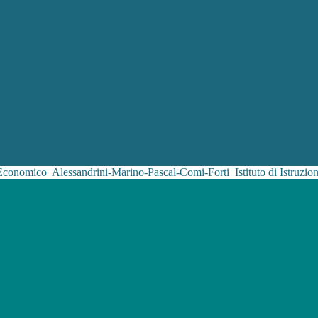
 Economico
Alessandrini-Marino-Pascal-Comi-Forti
Istituto di Istruz