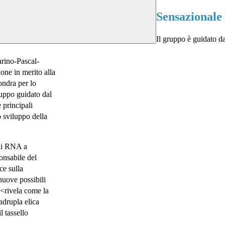
Sensazionale 
Il gruppo è guidato d
rino-Pascal-
one in merito alla
ondra per lo
ruppo guidato dal
 principali
o sviluppo della
 di RNA a
onsabile del
ce sulla
nuove possibili
<<rivela come la
adrupla elica
l tassello