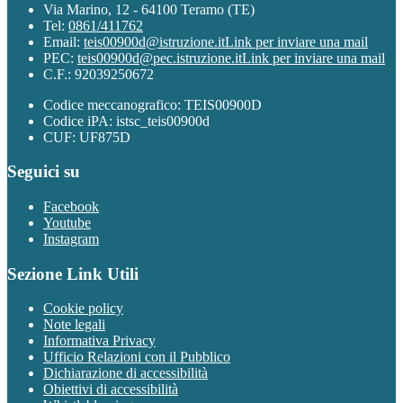
Via Marino, 12 - 64100 Teramo (TE)
Tel:
0861/411762
Email:
teis00900d@istruzione.it
Link per inviare una mail
PEC:
teis00900d@pec.istruzione.it
Link per inviare una mail
C.F.: 92039250672
Codice meccanografico: TEIS00900D
Codice iPA: istsc_teis00900d
CUF: UF875D
Seguici su
Facebook
Youtube
Instagram
Sezione Link Utili
Cookie policy
Note legali
Informativa Privacy
Ufficio Relazioni con il Pubblico
Dichiarazione di accessibilità
Obiettivi di accessibilità