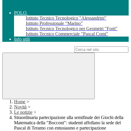
POLO
Istituto Tecnico Tecnologico "Alessandrini"
Istituto Professionale “Marino”
Istituto Tecnico Tecnologico per Geometri "Forti"
Istituto Tecnico Commerciale "Pascal Comi"
Info utili
Campo di ricerca per le pagine del sito
Home
>
Novità
>
Le notizie
>
Straordinaria partecipazione alla semifinale dei Giochi della
Matematica della "Bocconi": studenti affollano la sede del
Pascal di Teramo con entusiasmo e partecipazione