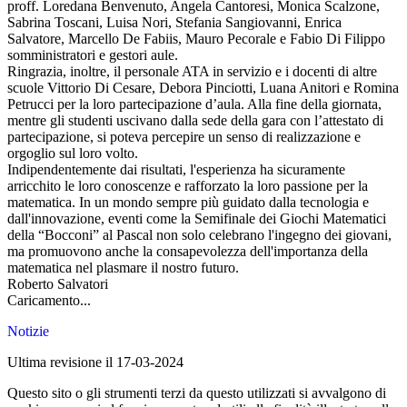
proff. Loredana Benvenuto, Angela Cantoresi, Monica Scalzone,
Sabrina Toscani, Luisa Nori, Stefania Sangiovanni, Enrica
Salvatore, Marcello De Fabiis, Mauro Pecorale e Fabio Di Filippo
somministratori e gestori aule.
Ringrazia, inoltre, il personale ATA in servizio e i docenti di altre
scuole Vittorio Di Cesare, Debora Pinciotti, Luana Anitori e Romina
Petrucci per la loro partecipazione d’aula. Alla fine della giornata,
mentre gli studenti uscivano dalla sede della gara con l’attestato di
partecipazione, si poteva percepire un senso di realizzazione e
orgoglio sul loro volto.
Indipendentemente dai risultati, l'esperienza ha sicuramente
arricchito le loro conoscenze e rafforzato la loro passione per la
matematica. In un mondo sempre più guidato dalla tecnologia e
dall'innovazione, eventi come la Semifinale dei Giochi Matematici
della “Bocconi” al Pascal non solo celebrano l'ingegno dei giovani,
ma promuovono anche la consapevolezza dell'importanza della
matematica nel plasmare il nostro futuro.
Roberto Salvatori
Caricamento...
Notizie
Ultima revisione il 17-03-2024
Questo sito o gli strumenti terzi da questo utilizzati si avvalgono di