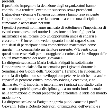
presenti.
Il profondo impegno e la dedizione degli organizzatori hanno
contribuito a rendere l'evento un successo senza precedenti.
L'atmosfera vibrante e l'energia contagiosa hanno reso evidente
l'importanza di promuovere la matematica come una disciplina
stimolante e accessibile per tutti.
I genitori presenti non hanno mancato di sottolineare l'importanza di
eventi come questo nel nutrire la passione dei loro figli per la
matematica e nel fornire loro un'opportunità unica di sfidarsi e
crescere. <<È incredibile vedere quanto i nostri ragazzi siano
entusiasti di partecipare a una competizione matematica come
questa" - ha commentato un genitore presente. <<Eventi come
questi sono essenziali per incoraggiare la curiosità e lo sviluppo delle
abilità matematiche dei nostri giovani>>.
La dirigente scolastica Maria Letizia Fatigati ha sottolineato
l'importanza cruciale della matematica per i giovani durante la
Semifinale dei Giochi della “Bocconi” a Teramo. Ha evidenziato
come la disciplina non solo sviluppi competenze tecniche, ma anche
capacità di pensiero critico, problem-solving e creatività, e ha
dichiarato: <<È importante incoraggiare i ragazzi allo studio della
matematica poiché questa disciplina gioca un ruolo fondamentale
nella formazione di menti preparate per affrontare le sfide del mondo
moderno>>.
La dirigente scolastica Fatigati ringrazia pubblicamente i proff.
Giovanni Tella e Roberto Salvatori, organizzatori dell’evento e i