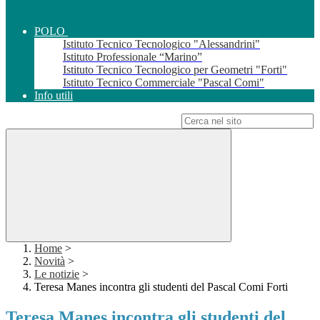
POLO
Istituto Tecnico Tecnologico "Alessandrini"
Istituto Professionale “Marino”
Istituto Tecnico Tecnologico per Geometri "Forti"
Istituto Tecnico Commerciale "Pascal Comi"
Info utili
Campo di ricerca per le pagine del sito
Home
>
Novità
>
Le notizie
>
Teresa Manes incontra gli studenti del Pascal Comi Forti
Teresa Manes incontra gli studenti del