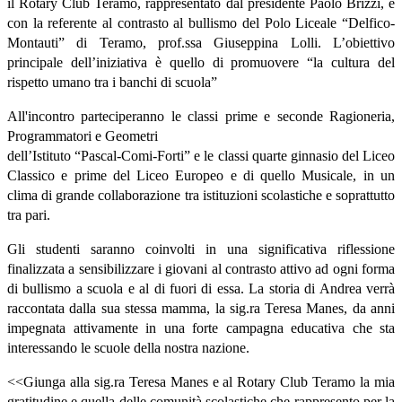
il Rotary Club Teramo, rappresentato dal presidente Paolo Brizzi, e
con la referente al contrasto al bullismo del Polo Liceale “Delfico-
Montauti” di Teramo, prof.ssa Giuseppina Lolli. L’obiettivo
principale dell’iniziativa è quello di promuovere “la cultura del
rispetto umano tra i banchi di scuola”
All'incontro parteciperanno le classi prime e seconde Ragioneria,
Programmatori e Geometri
dell’Istituto “Pascal-Comi-Forti” e le classi quarte ginnasio del Liceo
Classico e prime del Liceo Europeo e di quello Musicale, in un
clima di grande collaborazione tra istituzioni scolastiche e soprattutto
tra pari.
Gli studenti saranno coinvolti in una significativa riflessione
finalizzata a sensibilizzare i giovani al contrasto attivo ad ogni forma
di bullismo a scuola e al di fuori di essa. La storia di Andrea verrà
raccontata dalla sua stessa mamma, la sig.ra Teresa Manes, da anni
impegnata attivamente in una forte campagna educativa che sta
interessando le scuole della nostra nazione.
<<Giunga alla sig.ra Teresa Manes e al Rotary Club Teramo la mia
gratitudine e quella delle comunità scolastiche che rappresento per la