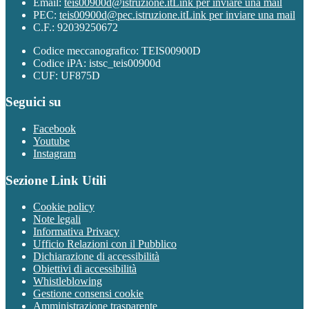
Email:
teis00900d@istruzione.it
Link per inviare una mail
PEC:
teis00900d@pec.istruzione.it
Link per inviare una mail
C.F.: 92039250672
Codice meccanografico: TEIS00900D
Codice iPA: istsc_teis00900d
CUF: UF875D
Seguici su
Facebook
Youtube
Instagram
Sezione Link Utili
Cookie policy
Note legali
Informativa Privacy
Ufficio Relazioni con il Pubblico
Dichiarazione di accessibilità
Obiettivi di accessibilità
Whistleblowing
Gestione consensi cookie
Amministrazione trasparente