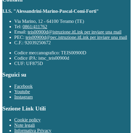
I.I.S. "Alessandrini-Marino-Pascal-Comi-Forti"
Via Marino, 12 - 64100 Teramo (TE)
Tel:
0861/411762
Email:
teis00900d@istruzione.it
Link per inviare una mail
PEC:
teis00900d@pec.istruzione.it
Link per inviare una mail
C.F.: 92039250672
Codice meccanografico: TEIS00900D
Codice iPA: istsc_teis00900d
CUF: UF875D
Seguici su
Facebook
Youtube
Instagram
Sezione Link Utili
Cookie policy
Note legali
Informativa Privacy