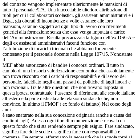
del contratto vengono implementate ulteriormente le mansioni di
tutto il personale ATA. Una inaccettabile ulteriore attribuzione di
ruoli per cui i collaboratori scolastici, gli assistenti amministrativi e i
Dsga, già oberati di incombenze a volte estranee alle loro
mansioni, saranno soggetti ad ogni tipo di lavoro con riferimenti
generici alla formazione senza che essa venga imputata a carico
dell’Amministrazione. Risulta precarizzata la figura dell’ex DSGA e
degli ex assistenti amministrativi facenti funzione con
l’attribuzione di incarichi triennali che abbiamo fortemente
contestato per il personale docente nella Legge 107/15. Nonostante
il
MEF abbia autorizzato di bandire i concorsi ordinari. Il tutto in
cambio di una irrisoria valorizzazione economica che assolutamente
non trova riscontro con i carichi di responsabilità e di lavoro del
personale, falcidiato negli anni passati da politiche di tagli lineari e
non razionali. Tra le altre questioni che non trovano risposta in
questa ipotesi contrattuale, l’assenza di riferimenti alle scuole italiane
all’estero e la parte dedicata alle relazioni sindacali che, non
convince. In ultimo il FMOF ( ex fondo di istituto).Nel corso degli
anni
è stato snaturato nella sua concezione originaria (anche a causa dei
continui tagli). Adesso ogni tipo di remunerazione è ricavata da
questo fondo che si sta rendendo sempre più esiguo. Fare sindacato,
significa fare delle scelte e significa farle con responsabilità e
coerenza. Da sempre, affermiamo la necessità che la scuola torni al