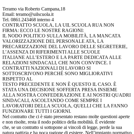
Teramo via Roberto Campana,18
Email: teramo@uilscuola.it
Tel. 0861.243468 interno 4
CONTRATTO SCUOLA, LA UIL SCUOLA RUA NON
FIRMA: ECCO LE NOSTRE RAGIONI:
IL NODO POLITICO SULLA MOBILITÀ, LA MANCATA
VALORIZZAZIONE DEL PERSONALE ATA, LA
PRECARIZZAZIONE DEL LAVORO DELLE SEGRETERIE,
L’ASSENZA DI RIFERIMENTI ALLE SCUOLE
ITALIANE ALL’ESTERO E LA PARTE DEDICATA ALLE
RELAZIONI SINDACALI, CHE NON CONVINCE. I
CONTRATTI NAZIONALI DI LAVORO SI
SOTTOSCRIVONO PERCHÉ SONO MIGLIORATIVI
RISPETTO AL
TESTO PRECEDENTE E NON È QUESTO IL CASO. È
STATA UNA DECISIONE SOFFERTA PRESA INSIEME
ALLA NOSTRA CONFEDERAZIONE E AI NOSTRI QUADRI
SINDACALI, ASCOLTANDO COME SEMPRE I
LAVORATORI DELLA SCUOLA, QUELLI CHE LA FANNO
FUNZIONARE TUTTI I GIORNI.
Nel contratto che ci è stato presentato restano molte questioni aperte
e non risolte, resta il nodo politico della mobilità. È evidente
che, se un contratto si sottopone ai vincoli di legge, perde la sua
natura pattizia e ha poca ragione di esistere. Nell’impianto normativo