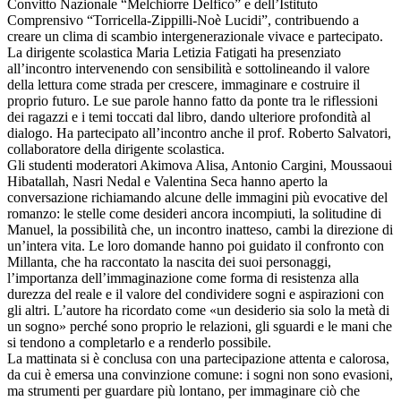
Convitto Nazionale “Melchiorre Delfico” e dell’Istituto
Comprensivo “Torricella-Zippilli-Noè Lucidi”, contribuendo a
creare un clima di scambio intergenerazionale vivace e partecipato.
La dirigente scolastica Maria Letizia Fatigati ha presenziato
all’incontro intervenendo con sensibilità e sottolineando il valore
della lettura come strada per crescere, immaginare e costruire il
proprio futuro. Le sue parole hanno fatto da ponte tra le riflessioni
dei ragazzi e i temi toccati dal libro, dando ulteriore profondità al
dialogo. Ha partecipato all’incontro anche il prof. Roberto Salvatori,
collaboratore della dirigente scolastica.
Gli studenti moderatori Akimova Alisa, Antonio Cargini, Moussaoui
Hibatallah, Nasri Nedal e Valentina Seca hanno aperto la
conversazione richiamando alcune delle immagini più evocative del
romanzo: le stelle come desideri ancora incompiuti, la solitudine di
Manuel, la possibilità che, un incontro inatteso, cambi la direzione di
un’intera vita. Le loro domande hanno poi guidato il confronto con
Millanta, che ha raccontato la nascita dei suoi personaggi,
l’importanza dell’immaginazione come forma di resistenza alla
durezza del reale e il valore del condividere sogni e aspirazioni con
gli altri. L’autore ha ricordato come «un desiderio sia solo la metà di
un sogno» perché sono proprio le relazioni, gli sguardi e le mani che
si tendono a completarlo e a renderlo possibile.
La mattinata si è conclusa con una partecipazione attenta e calorosa,
da cui è emersa una convinzione comune: i sogni non sono evasioni,
ma strumenti per guardare più lontano, per immaginare ciò che