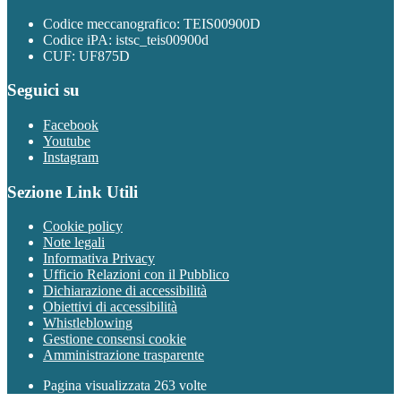
Codice meccanografico: TEIS00900D
Codice iPA: istsc_teis00900d
CUF: UF875D
Seguici su
Facebook
Youtube
Instagram
Sezione Link Utili
Cookie policy
Note legali
Informativa Privacy
Ufficio Relazioni con il Pubblico
Dichiarazione di accessibilità
Obiettivi di accessibilità
Whistleblowing
Gestione consensi cookie
Amministrazione trasparente
Pagina visualizzata
263
volte