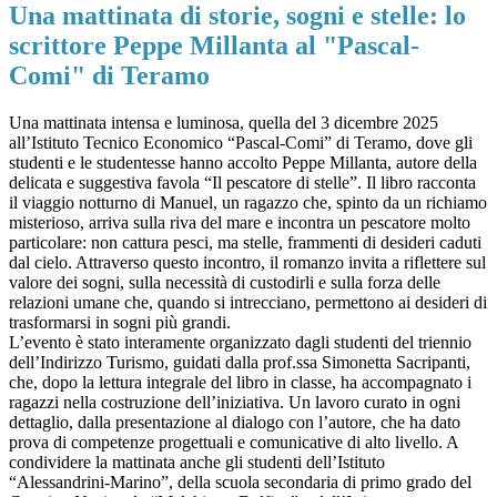
Una mattinata di storie, sogni e stelle: lo
scrittore Peppe Millanta al "Pascal-
Comi" di Teramo
Una mattinata intensa e luminosa, quella del 3 dicembre 2025
all’Istituto Tecnico Economico “Pascal-Comi” di Teramo, dove gli
studenti e le studentesse hanno accolto Peppe Millanta, autore della
delicata e suggestiva favola “Il pescatore di stelle”. Il libro racconta
il viaggio notturno di Manuel, un ragazzo che, spinto da un richiamo
misterioso, arriva sulla riva del mare e incontra un pescatore molto
particolare: non cattura pesci, ma stelle, frammenti di desideri caduti
dal cielo. Attraverso questo incontro, il romanzo invita a riflettere sul
valore dei sogni, sulla necessità di custodirli e sulla forza delle
relazioni umane che, quando si intrecciano, permettono ai desideri di
trasformarsi in sogni più grandi.
L’evento è stato interamente organizzato dagli studenti del triennio
dell’Indirizzo Turismo, guidati dalla prof.ssa Simonetta Sacripanti,
che, dopo la lettura integrale del libro in classe, ha accompagnato i
ragazzi nella costruzione dell’iniziativa. Un lavoro curato in ogni
dettaglio, dalla presentazione al dialogo con l’autore, che ha dato
prova di competenze progettuali e comunicative di alto livello. A
condividere la mattinata anche gli studenti dell’Istituto
“Alessandrini-Marino”, della scuola secondaria di primo grado del