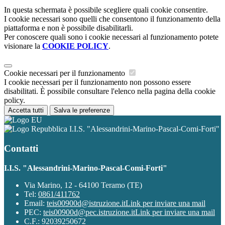
In questa schermata è possibile scegliere quali cookie consentire.
I cookie necessari sono quelli che consentono il funzionamento della
piattaforma e non è possibile disabilitarli.
Per conoscere quali sono i cookie necessari al funzionamento potete
visionare la
COOKIE POLICY
.
Cookie necessari per il funzionamento
I cookie necessari per il funzionamento non possono essere
disabilitati. È possibile consultare l'elenco nella pagina della cookie
policy.
Accetta tutti
Salva le preferenze
I.I.S. "Alessandrini-Marino-Pascal-Comi-Forti"
Contatti
I.I.S. "Alessandrini-Marino-Pascal-Comi-Forti"
Via Marino, 12 - 64100 Teramo (TE)
Tel:
0861/411762
Email:
teis00900d@istruzione.it
Link per inviare una mail
PEC:
teis00900d@pec.istruzione.it
Link per inviare una mail
C.F.: 92039250672