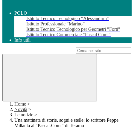
POLO
Istituto Tecnico Tecnologico "Alessandrini"
Istituto Professionale “Marino”
Istituto Tecnico Tecnologico per Geometri "Forti"
Istituto Tecnico Commerciale "Pascal Comi"
Info utili
Campo di ricerca per le pagine del sito
Home
>
Novità
>
Le notizie
>
Una mattinata di storie, sogni e stelle: lo scrittore Peppe
Millanta al "Pascal-Comi" di Teramo