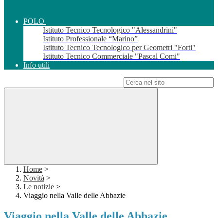
POLO
Istituto Tecnico Tecnologico "Alessandrini"
Istituto Professionale “Marino”
Istituto Tecnico Tecnologico per Geometri "Forti"
Istituto Tecnico Commerciale "Pascal Comi"
Info utili
Campo di ricerca per le pagine del sito
Home
>
Novità
>
Le notizie
>
Viaggio nella Valle delle Abbazie
Viaggio nella Valle delle Abbazie