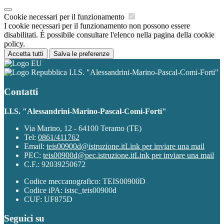
Cookie necessari per il funzionamento
I cookie necessari per il funzionamento non possono essere
disabilitati. È possibile consultare l'elenco nella pagina della cookie
policy.
Accetta tutti
Salva le preferenze
I.I.S. "Alessandrini-Marino-Pascal-Comi-Forti"
Contatti
I.I.S. "Alessandrini-Marino-Pascal-Comi-Forti"
Via Marino, 12 - 64100 Teramo (TE)
Tel:
0861/411762
Email:
teis00900d@istruzione.it
Link per inviare una mail
PEC:
teis00900d@pec.istruzione.it
Link per inviare una mail
C.F.: 92039250672
Codice meccanografico: TEIS00900D
Codice iPA: istsc_teis00900d
CUF: UF875D
Seguici su