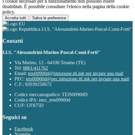
I cookie necessari per il funzionamento non possono essere
disabilitati. È possibile consultare l'elenco nella pagina della cookie
policy.
Accetta tutti
Salva le preferenze
I.I.S. "Alessandrini-Marino-Pascal-Comi-Forti"
Contatti
I.I.S. "Alessandrini-Marino-Pascal-Comi-Forti"
Via Marino, 12 - 64100 Teramo (TE)
Tel:
0861/411762
Email:
teis00900d@istruzione.it
Link per inviare una mail
PEC:
teis00900d@pec.istruzione.it
Link per inviare una mail
C.F.: 92039250672
Codice meccanografico: TEIS00900D
Codice iPA: istsc_teis00900d
CUF: UF875D
Seguici su
Facebook
Youtube