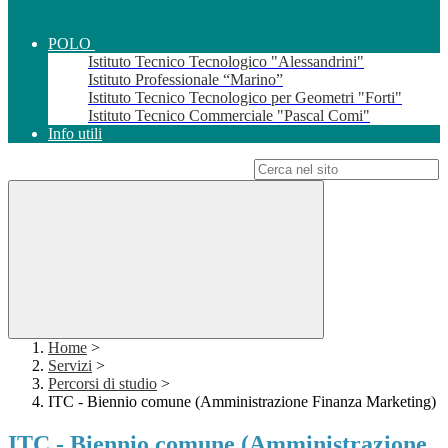
POLO
Istituto Tecnico Tecnologico "Alessandrini"
Istituto Professionale “Marino”
Istituto Tecnico Tecnologico per Geometri "Forti"
Istituto Tecnico Commerciale "Pascal Comi"
Info utili
Campo di ricerca per le pagine del sito
Home
>
Servizi
>
Percorsi di studio
>
ITC - Biennio comune (Amministrazione Finanza Marketing)
ITC - Biennio comune (Amministrazione