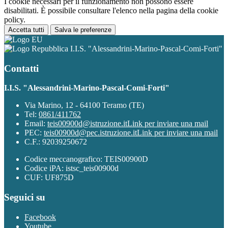
I cookie necessari per il funzionamento non possono essere
disabilitati. È possibile consultare l'elenco nella pagina della cookie
policy.
Accetta tutti
Salva le preferenze
I.I.S. "Alessandrini-Marino-Pascal-Comi-Forti"
Contatti
I.I.S. "Alessandrini-Marino-Pascal-Comi-Forti"
Via Marino, 12 - 64100 Teramo (TE)
Tel:
0861/411762
Email:
teis00900d@istruzione.it
Link per inviare una mail
PEC:
teis00900d@pec.istruzione.it
Link per inviare una mail
C.F.: 92039250672
Codice meccanografico: TEIS00900D
Codice iPA: istsc_teis00900d
CUF: UF875D
Seguici su
Facebook
Youtube